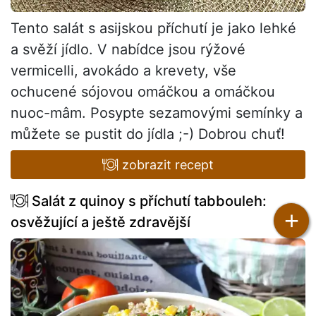
Tento salát s asijskou příchutí je jako lehké
a svěží jídlo. V nabídce jsou rýžové
vermicelli, avokádo a krevety, vše
ochucené sójovou omáčkou a omáčkou
nuoc-mâm. Posypte sezamovými semínky a
můžete se pustit do jídla ;-) Dobrou chuť!
zobrazit recept
Salát z quinoy s příchutí tabbouleh:
+
osvěžující a ještě zdravější