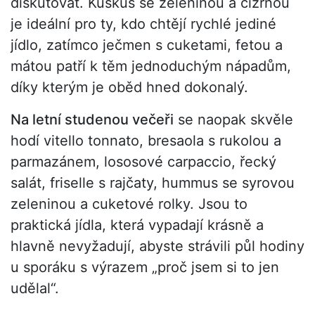
diskutovat. Kuskus se zeleninou a cizrnou
je ideální pro ty, kdo chtějí rychlé jediné
jídlo, zatímco ječmen s cuketami, fetou a
mátou patří k těm jednoduchým nápadům,
díky kterým je oběd hned dokonalý.
Na letní studenou večeři
se naopak skvěle
hodí vitello tonnato, bresaola s rukolou a
parmazánem, lososové carpaccio, řecký
salát, friselle s rajčaty, hummus se syrovou
zeleninou a cuketové rolky. Jsou to
praktická jídla, která vypadají krásně a
hlavně nevyžadují, abyste strávili půl hodiny
u sporáku s výrazem „proč jsem si to jen
udělal“.