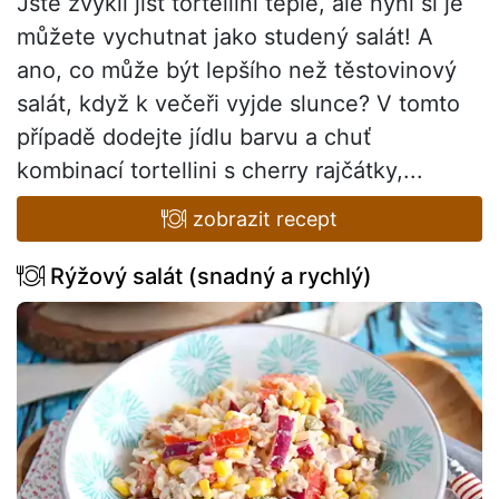
Jste zvyklí jíst tortellini teplé, ale nyní si je
můžete vychutnat jako studený salát! A
ano, co může být lepšího než těstovinový
salát, když k večeři vyjde slunce? V tomto
případě dodejte jídlu barvu a chuť
kombinací tortellini s cherry rajčátky,...
zobrazit recept
Rýžový salát (snadný a rychlý)