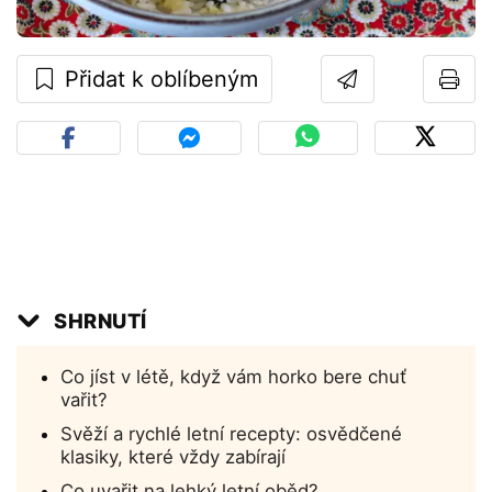
Přidat k oblíbeným
SHRNUTÍ
Co jíst v létě, když vám horko bere chuť
vařit?
Svěží a rychlé letní recepty: osvědčené
klasiky, které vždy zabírají
Co uvařit na lehký letní oběd?