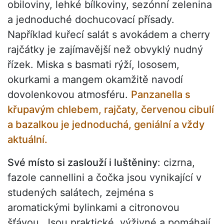
obiloviny, lehké bílkoviny, sezónní zelenina
a jednoduché dochucovací přísady.
Například kuřecí salát s avokádem a cherry
rajčátky je zajímavější než obvyklý nudný
řízek. Miska s basmati rýží, lososem,
okurkami a mangem okamžitě navodí
dovolenkovou atmosféru.
Panzanella s
křupavým chlebem, rajčaty, červenou cibulí
a bazalkou je jednoduchá, geniální a vždy
aktuální.
Své místo si zaslouží i luštěniny
: cizrna,
fazole cannellini a čočka jsou vynikající v
studených salátech, zejména s
aromatickými bylinkami a citronovou
šťávou. Jsou praktické, výživné a pomáhají