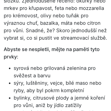
složku. Zjednodušeně řečeno: okurky nebo
mrkev pro křupavost, feta nebo mozzarella
pro krémovost, olivy nebo tuňák pro
výraznou chuť, bazalka, máta nebo citron
pro vůni. Snadné, že? Skoro jednodušší než
vybrat si, co si pustit ve streamovací službě.
Abyste se nespletli, mějte na paměti tyto
prvky:
syrová nebo grilovaná zelenina pro
svěžest a barvu
sýry, luštěniny, vejce, bílé maso nebo
ryby, aby byl pokrm kompletní
bylinky, citrusové plody a jemné koření
pro vůni, aniž by jídlo zatížily