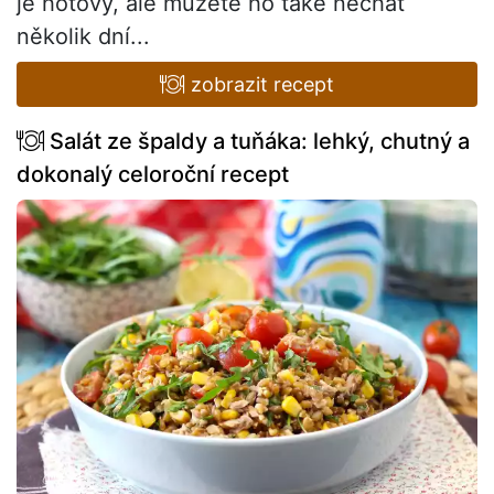
je hotový, ale můžete ho také nechat
několik dní...
zobrazit recept
Salát ze špaldy a tuňáka: lehký, chutný a
dokonalý celoroční recept