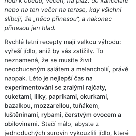
hodí k obědu, večeři, na pláž, do kanceláře
nebo na ten večer na terase, kdy všichni
slibují, že „něco přinesou“, a nakonec
přinesou jen hlad.
Rychlé letní recepty mají velkou výhodu:
vyřeší jídlo, aniž by vás zatížily. To
neznamená, že se musíte živit
neochuceným salátem a melancholií, právě
naopak.
Léto je nejlepší čas na
experimentování se zralými rajčaty,
cuketami, lilky, paprikami, okurkami,
bazalkou, mozzarellou, tuňákem,
luštěninami, rybami, čerstvým ovocem a
obilovinami
. Stačí málo, abyste z
jednoduchých surovin vykouzlili jídlo, které