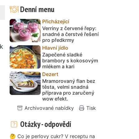
Denní menu
Přicházející
Verriny z červené řepy:
snadné a čerstvé řešení
pro předkrmy
k
Hlavní jídlo
Zapečené sladké
brambory s kokosovým
mlékem a kari
Dezert
Mramorovaný flan bez
těsta, velmi snadná
příprava pro zaručený
wow efekt.
Archivované nabídky
Tisk
Otázky - odpovědi
🤔 Co je perlovy cukr? V receptu na