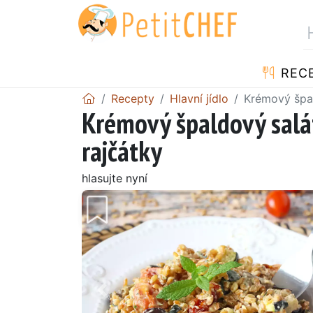
REC
Recepty
Hlavní jídlo
Krémový špal
Krémový špaldový salát
rajčátky
hlasujte nyní
Předchozí