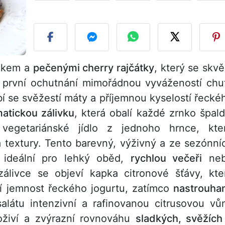
Z
lilkem a
pečenými cherry rajčátky
, který se skvě
 první ochutnání mimořádnou vyvážeností chut
í se svěžestí máty a příjemnou kyselostí řecké
atickou zálivku
, která obalí každé zrnko špald
vegetariánské jídlo z jednoho hrnce, kte
a textury. Tento barevný, výživný a ze sezónní
je ideální pro lehký oběd,
rychlou večeři
ne
álivce se objeví kapka citronové šťávy, kte
ží jemnost řeckého jogurtu, zatímco
nastrouha
látu intenzivní a rafinovanou citrusovou vůn
oživí a zvýrazní rovnováhu
sladkých, svěžích