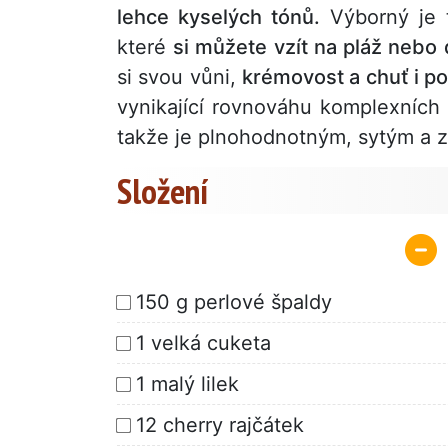
lehce kyselých tónů.
Výborný je t
které
si můžete vzít na pláž nebo
si svou vůni,
krémovost a chuť i p
vynikající rovnováhu komplexních
takže je plnohodnotným, sytým a z
Složení
150 g perlové špaldy
1 velká cuketa
1 malý lilek
12 cherry rajčátek