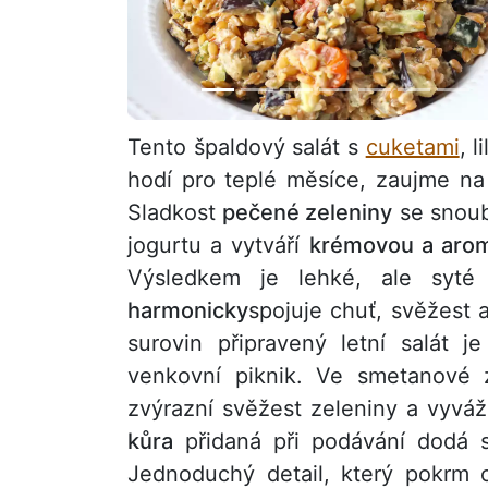
Tento špaldový salát s
cuketami
, 
hodí pro teplé měsíce, zaujme na
Sladkost
pečené zeleniny
se snoub
jogurtu a vytváří
krémovou a arom
Výsledkem je lehké, ale syté 
harmonicky
spojuje chuť, svěžest 
surovin připravený letní salát 
venkovní piknik. Ve smetanové z
zvýrazní svěžest zeleniny a vyvá
kůra
přidaná při podávání dodá sa
Jednoduchý detail, který pokrm 