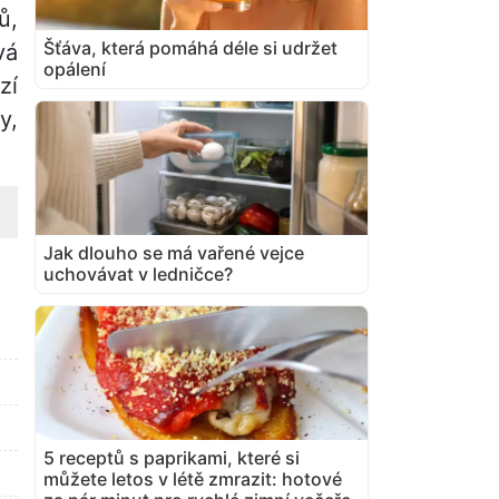
ů,
Šťáva, která pomáhá déle si udržet
vá
opálení
zí
y,
Jak dlouho se má vařené vejce
uchovávat v ledničce?
5 receptů s paprikami, které si
můžete letos v létě zmrazit: hotové