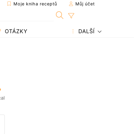
Moje kniha receptů
Můj účet
OTÁZKY
DALŠÍ
al
pt příteli
 tuto stránku
it otázku autorovi