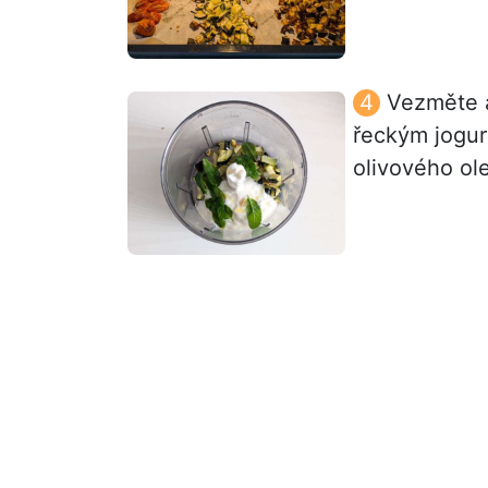
Vezměte a
řeckým jogur
olivového ol