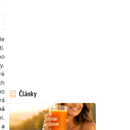
veřejněte svou fotografii toh
le
í.
ho
y.
ré
ch
bo
Články
rá
ná
i.
 a