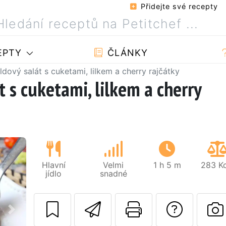
Přidejte své recepty
EPTY
ČLÁNKY
dový salát s cuketami, lilkem a cherry rajčátky
 s cuketami, lilkem a cherry
Hlavní
Velmi
1 h 5 m
283 Kc
jídlo
snadné
Poslat tento rece
Vytisknout
Polož
Další