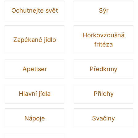
Ochutnejte svět
Sýr
Horkovzdušná
Zapékané jídlo
fritéza
Apetiser
Předkrmy
Hlavní jídla
Přílohy
Nápoje
Svačiny