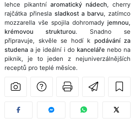
lehce pikantní
aromatický nádech
, cherry
rajčátka přinesla
sladkost a barvu
, zatímco
mozzarella vše spojila dohromady
jemnou,
krémovou strukturou
. Snadno se
připravuje, skvěle se hodí k
podávání za
studena
a je ideální i do
kanceláře
nebo na
piknik, je to jeden z nejuniverzálnějších
receptů pro teplé měsíce.
Položit otázku auto
Vytisknout tu
Poslat t
Zveřejněte svou fotografi