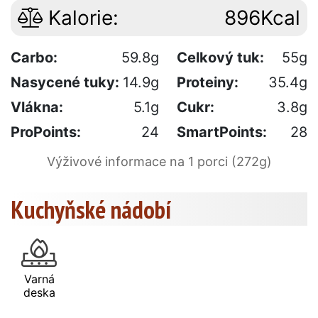
Kalorie:
896Kcal
Carbo:
59.8g
Celkový tuk:
55g
Nasycené tuky:
14.9g
Proteiny:
35.4g
Vlákna:
5.1g
Cukr:
3.8g
ProPoints:
24
SmartPoints:
28
Výživové informace na 1 porci (272g)
Kuchyňské nádobí
Varná
deska