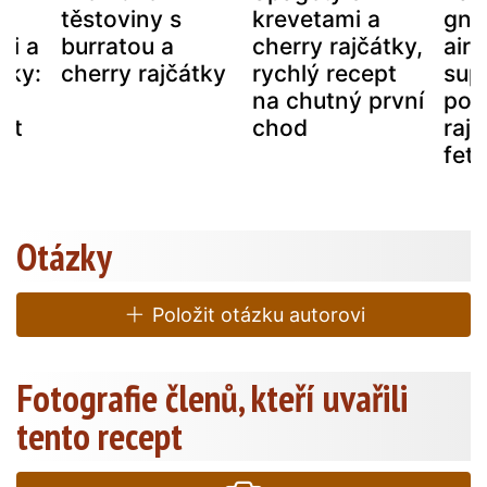
těstoviny s
krevetami a
gno
mi a
burratou a
cherry rajčátky,
air
tky:
cherry rajčátky
rychlý recept
sup
 a
na chutný první
pok
pt
chod
rajč
feto
Otázky
Položit otázku autorovi
Fotografie členů, kteří uvařili
tento recept