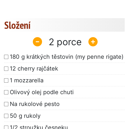
Složení
2
180 g krátkých těstovin (my penne rigate)
12 cherry rajčátek
1 mozzarella
Olivový olej podle chuti
Na rukolové pesto
50 g rukoly
1/2 stroužku česneku