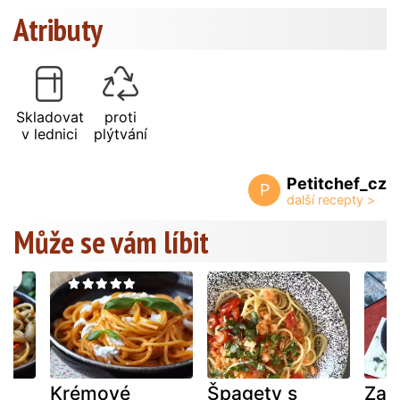
Atributy
Skladovat
proti
v lednici
plýtvání
Petitchef_cz
P
Může se vám líbit
Krémové
Špagety s
Zap