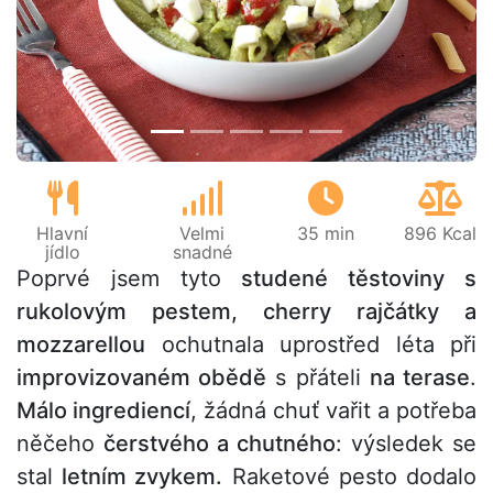
Předchozí
Další
Hlavní
Velmi
35 min
896 Kcal
jídlo
snadné
Poprvé jsem tyto
studené těstoviny s
rukolovým pestem, cherry rajčátky a
mozzarellou
ochutnala uprostřed léta při
improvizovaném obědě
s přáteli
na terase
.
Málo ingrediencí
, žádná chuť vařit a potřeba
něčeho
čerstvého a chutného
: výsledek se
stal
letním zvykem.
Raketové pesto dodalo