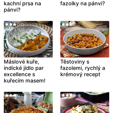
kachní prsa na
fazolky na pánvi?
pánvi?
Máslové kuře,
Těstoviny s
indické jídlo par
fazolemi, rychlý a
excellence s
krémový recept
kuřecím masem!