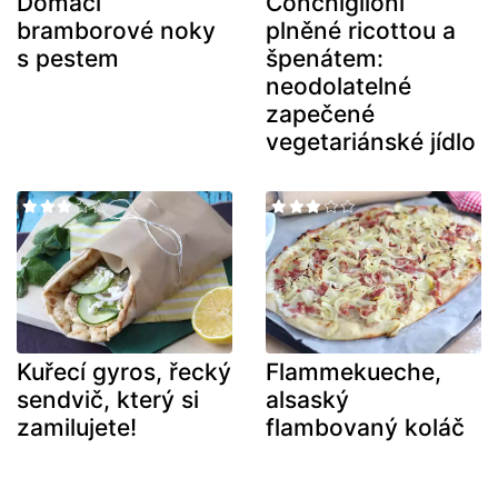
Domácí
Conchiglioni
bramborové noky
plněné ricottou a
s pestem
špenátem:
neodolatelné
zapečené
vegetariánské jídlo
Kuřecí gyros, řecký
Flammekueche,
sendvič, který si
alsaský
zamilujete!
flambovaný koláč