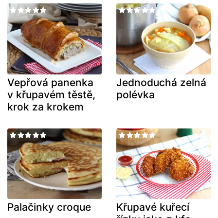
Vepřová panenka
Jednoduchá zelná
v křupavém těstě,
polévka
krok za krokem
Palačinky croque
Křupavé kuřecí