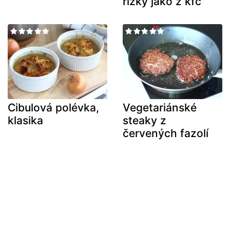
řízky jako z kfc
Cibulová polévka,
Vegetariánské
klasika
steaky z
červených fazolí