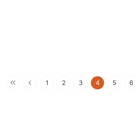
(current)
1
2
3
4
5
6