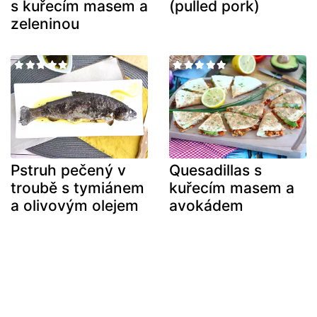
s kuřecím masem a
(pulled pork)
zeleninou
Pstruh pečený v
Quesadillas s
troubě s tymiánem
kuřecím masem a
a olivovým olejem
avokádem