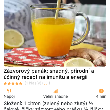
Zázvorový panák: snadný, přírodní a
účinný recept na imunitu a energii
Nápoj
Velmi snadné
4 min
Složení
: 1 citron (zelený nebo žlutý) ½
čajové lžičky zázvorového prášku ½ lžičky