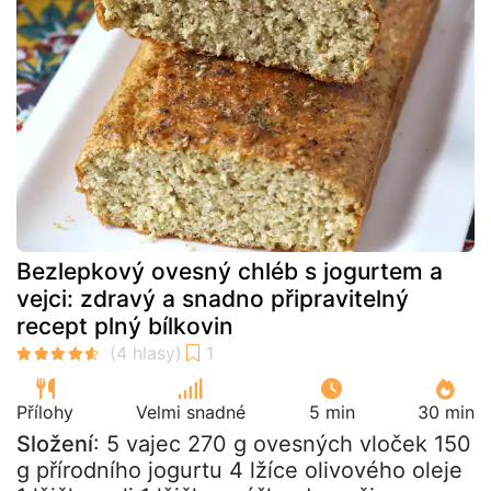
Bezlepkový ovesný chléb s jogurtem a
vejci: zdravý a snadno připravitelný
recept plný bílkovin
Přílohy
Velmi snadné
5 min
30 min
Složení
: 5 vajec 270 g ovesných vloček 150
g přírodního jogurtu 4 lžíce olivového oleje