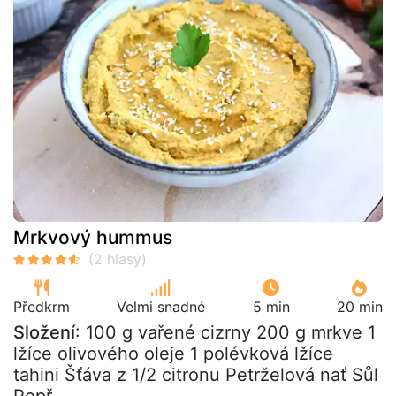
Mrkvový hummus
Předkrm
Velmi snadné
5 min
20 min
Složení
: 100 g vařené cizrny 200 g mrkve 1
lžíce olivového oleje 1 polévková lžíce
tahini Šťáva z 1/2 citronu Petrželová nať Sůl
Pepř