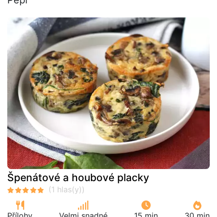
Špenátové a houbové placky
Přílohy
Velmi snadné
15 min
30 min