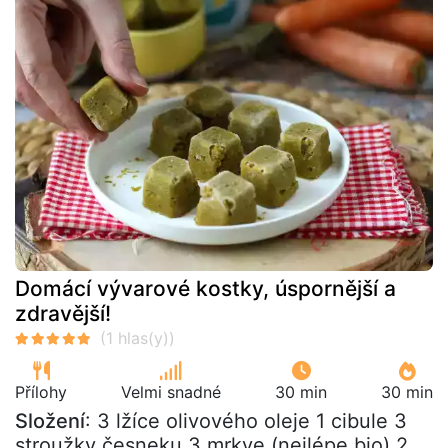
Domácí vývarové kostky, úspornější a
zdravější!
Přílohy
Velmi snadné
30 min
30 min
Složení
: 3 lžíce olivového oleje 1 cibule 3
stroužky česneku 3 mrkve (nejlépe bio) 2