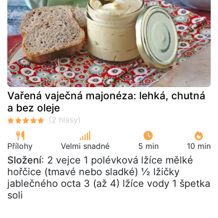
Vařená vaječná majonéza: lehká, chutná
a bez oleje
Přílohy
Velmi snadné
5 min
10 min
Složení
: 2 vejce 1 polévková lžíce mělké
hořčice (tmavé nebo sladké) ½ lžičky
jablečného octa 3 (až 4) lžíce vody 1 špetka
soli