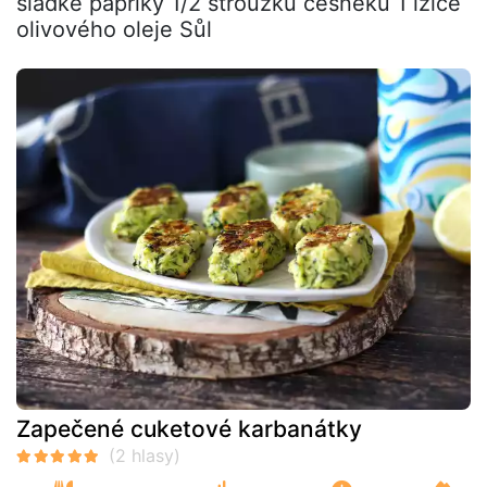
sladké papriky 1/2 stroužku česneku 1 lžíce
olivového oleje Sůl
Zapečené cuketové karbanátky