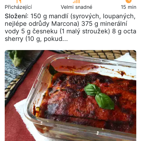
Přicházející
Velmi snadné
15 min
Složení
: 150 g mandlí (syrových, loupaných,
nejlépe odrůdy Marcona) 375 g minerální
vody 5 g česneku (1 malý stroužek) 8 g octa
sherry (10 g, pokud...