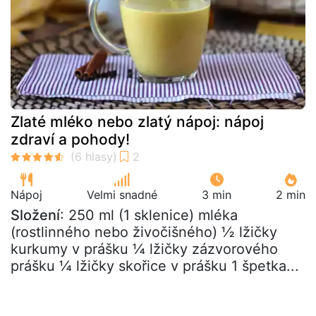
Zlaté mléko nebo zlatý nápoj: nápoj
zdraví a pohody!
Nápoj
Velmi snadné
3 min
2 min
Složení
: 250 ml (1 sklenice) mléka
(rostlinného nebo živočišného) ½ lžičky
kurkumy v prášku ¼ lžičky zázvorového
prášku ¼ lžičky skořice v prášku 1 špetka...