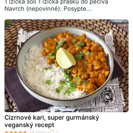
1 lžička soli 1 lžička prášku do pečiva
Navrch (nepovinné): Posypte...
Cizrnové kari, super gurmánský
veganský recept