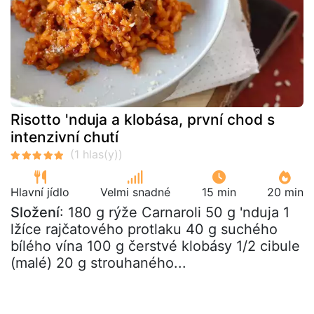
Risotto 'nduja a klobása, první chod s
intenzivní chutí
Hlavní jídlo
Velmi snadné
15 min
20 min
Složení
: 180 g rýže Carnaroli 50 g 'nduja 1
lžíce rajčatového protlaku 40 g suchého
bílého vína 100 g čerstvé klobásy 1/2 cibule
(malé) 20 g strouhaného...