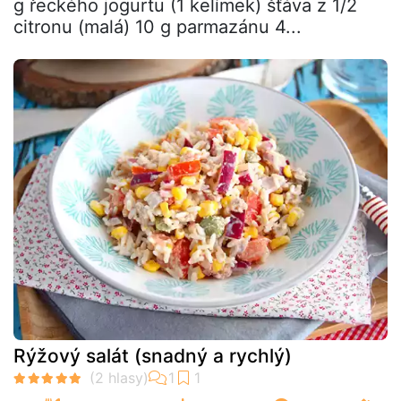
g řeckého jogurtu (1 kelímek) šťáva z 1/2
citronu (malá) 10 g parmazánu 4...
Rýžový salát (snadný a rychlý)