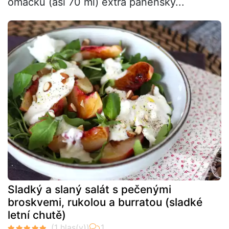
omáčku (asi 70 ml) extra panenský...
Sladký a slaný salát s pečenými
broskvemi, rukolou a burratou (sladké
letní chutě)