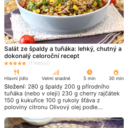
Salát ze špaldy a tuňáka: lehký, chutný a
dokonalý celoroční recept
Hlavní jídlo
Velmi snadné
5 min
30 min
Složení
: 280 g špaldy 200 g přírodního
tuňáka (nebo v oleji) 230 g cherry rajčátek
150 g kukuřice 100 g rukoly šťáva z
poloviny citronu Olivový olej podle...