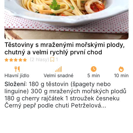
Těstoviny s mraženými mořskými plody,
chutný a velmi rychlý první chod
Hlavní jídlo
Velmi snadné
5 min
10 min
Složení
: 180 g těstovin (špagety nebo
linguine) 300 g mražených mořských plodů
180 g cherry rajčátek 1 stroužek česneku
Černý pepř podle chuti Petrželová...