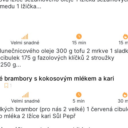
medu 1 lžička...
Velmi snadné
15 min
15 m
 slunečnicového oleje 300 g tofu 2 mrkve 1 slad
 cibulek 175 g fazolových klíčků 2 stroužky
250 g...
é brambory s kokosovým mlékem a kari
Velmi snadné
5 min
30 m
adkých brambor (pro nás 2 velké) 1 červená cibul
 mléka 2 lžíce kari Sůl Pepř