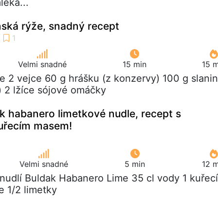
léka...
ská rýže, snadný recept
Velmi snadné
15 min
15 m
že 2 vejce 60 g hrášku (z konzervy) 100 g slani
) 2 lžíce sójové omáčky
ak habanero limetkové nudle, recept s
uřecím masem!
Velmi snadné
5 min
12 m
í nudlí Buldak Habanero Lime 35 cl vody 1 kuřecí
e 1/2 limetky