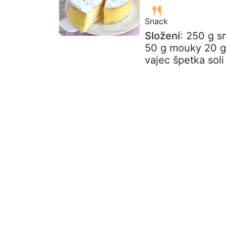
Snack
Složení
: 250 g s
50 g mouky 20 g
vajec špetka soli 