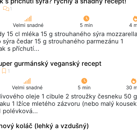
k s příchutí sýra? rychlý a snadný recept!
Velmi snadné
5 min
4 m
ody 15 cl mléka 15 g strouhaného sýra mozzarell
o sýra čedar 15 g strouhaného parmezánu 1
k s příchutí...
super gurmánský veganský recept
Velmi snadné
5 min
30 m
 olivového oleje 1 cibule 2 stroužky česneku 50 g
laku 1 lžíce mletého zázvoru (nebo malý kousek
 polévková...
hový koláč (lehký a vzdušný)