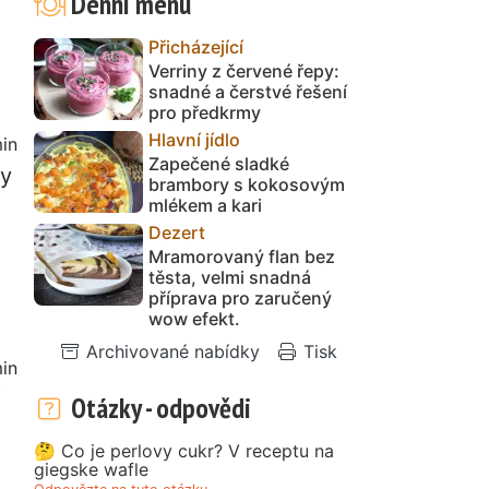
Denní menu
Přicházející
Verriny z červené řepy:
snadné a čerstvé řešení
pro předkrmy
Hlavní jídlo
in
Zapečené sladké
ny
brambory s kokosovým
mlékem a kari
Dezert
Mramorovaný flan bez
těsta, velmi snadná
příprava pro zaručený
wow efekt.
Archivované nabídky
Tisk
in
Otázky - odpovědi
🤔 Co je perlovy cukr? V receptu na
giegske wafle