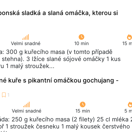
aponská sladká a slaná omáčka, kterou si
Velmi snadné
10 min
15 m
a: 300 g kuřecího masa (v tomto případě
 stehna). 3 lžíce slané sójové omáčky 1 kus
u 1 malý stroužek...
né kuře s pikantní omáčkou gochujang -
Velmi snadné
15 min
5 m
náda: 250 g kuřecího masa (2 filety) 25 cl mléka 
př 1 stroužek česneku 1 malý kousek čerstvého