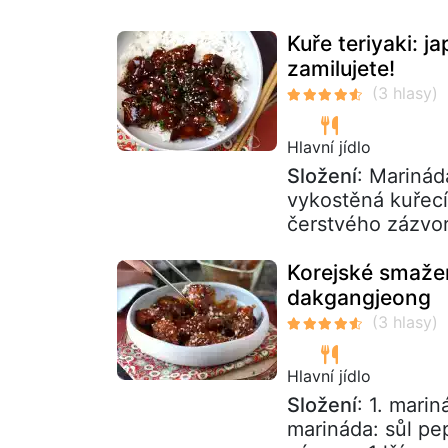
Kuře teriyaki: j
zamilujete!
Hlavní jídlo
Složení
: Marinád
vykostěná kuřecí
čerstvého zázvor
Korejské smaže
dakgangjeong
Hlavní jídlo
Složení
: 1. mari
marináda: sůl pe