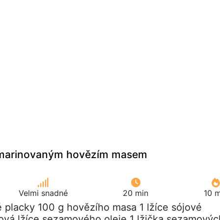
s marinovaným hovězím masem
Velmi snadné
20 min
10 m
é placky 100 g hovězího masa 1 lžíce sójové
ová lžíce sezamového oleje 1 lžička sezamovýc