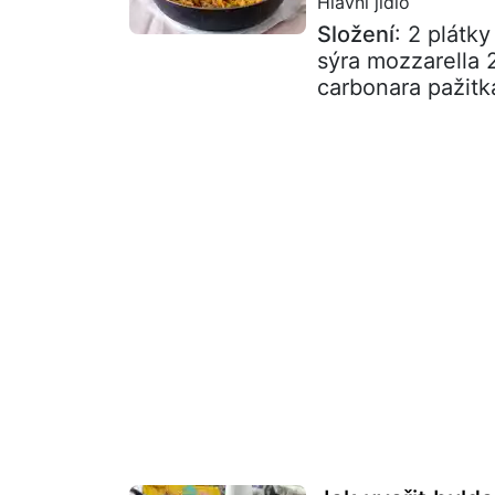
Hlavní jídlo
Složení
: 2 plátk
sýra mozzarella 
carbonara pažitk