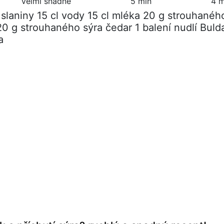
Velmi snadné
5 min
4 m
y slaniny 15 cl vody 15 cl mléka 20 g strouhanéh
20 g strouhaného sýra čedar 1 balení nudlí Buld
a