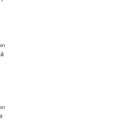
in
ká
in
e