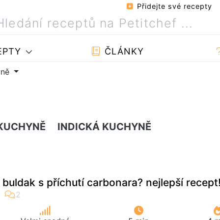
Přidejte své recepty
EPTY
ČLÁNKY
yně
 KUCHYNĚ
INDICKÁ KUCHYNĚ
 buldak s příchutí carbonara? nejlepší recept