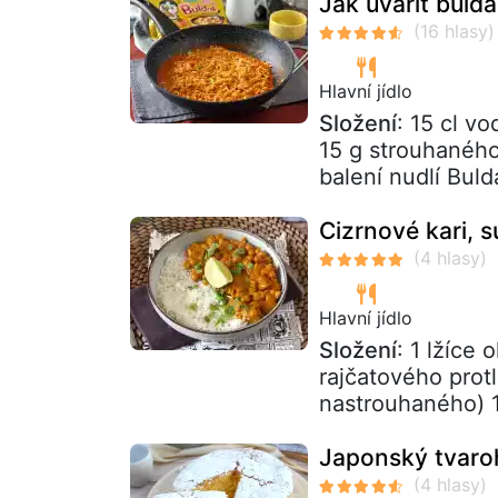
Jak uvařit bulda
Hlavní jídlo
Složení
: 15 cl v
15 g strouhanéh
balení nudlí Bulda
Cizrnové kari, 
Hlavní jídlo
Složení
: 1 lžíce
rajčatového prot
nastrouhaného) 1
Japonský tvaro