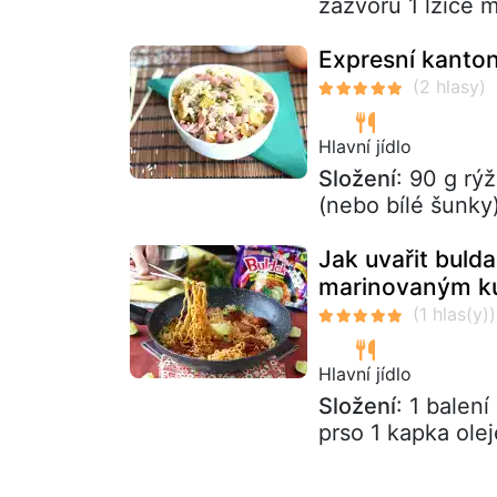
zázvoru 1 lžíce m
Expresní kanton
Hlavní jídlo
Složení
: 90 g rý
(nebo bílé šunky
Jak uvařit buld
marinovaným k
Hlavní jídlo
Složení
: 1 balen
prso 1 kapka olej