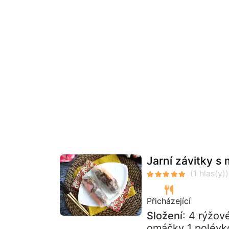
Jarní závitky 
Přicházející
Složení
: 4 rýžov
omáčky 1 polévk