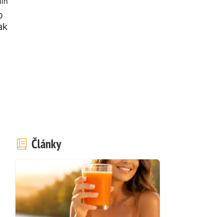
in
o
ak
Články