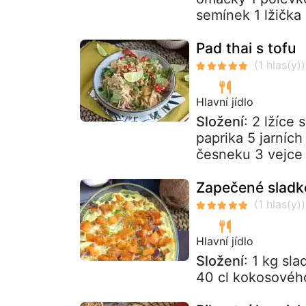
semínek 1 lžička 
Pad thai s tofu
Hlavní jídlo
Složení
: 2 lžíce
paprika 5 jarních
česneku 3 vejce 
Zapečené sladk
Hlavní jídlo
Složení
: 1 kg sl
40 cl kokosového