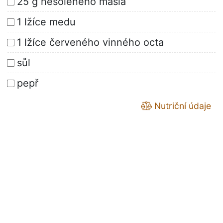
25 g nesoleného másla
1 lžíce medu
1 lžíce červeného vinného octa
sůl
pepř
Nutriční údaje