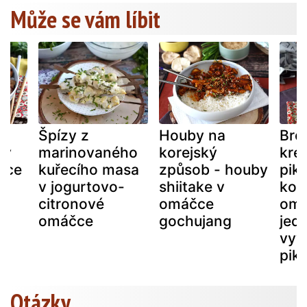
Může se vám líbit
Špízy z
Houby na
Bro
 v
marinovaného
korejský
kre
čce
kuřecího masa
způsob - houby
pik
v jogurtovo-
shiitake v
kor
citronové
omáčce
omá
omáčce
gochujang
jed
vyv
pika
Otázky