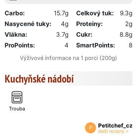
Carbo:
15.7g
Celkový tuk:
9.3g
Nasycené tuky:
4g
Proteiny:
2g
Vlákna:
3.7g
Cukr:
8.8g
ProPoints:
4
SmartPoints:
8
Výživové informace na 1 porci (200g)
Kuchyňské nádobí
Trouba
Petitchef_cz
P