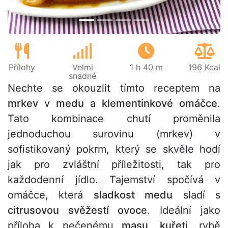
Přílohy
Velmi
1 h 40 m
196 Kcal
snadné
Nechte se okouzlit tímto receptem na
mrkev
v
medu
a
klementinkové
omáčce
.
Tato kombinace chutí proměnila
jednoduchou surovinu (mrkev) v
sofistikovaný pokrm, který se skvěle hodí
jak pro zvláštní příležitosti, tak pro
každodenní jídlo. Tajemství spočívá v
omáčce, která
sladkost medu
sladí s
citrusovou svěžestí ovoce
. Ideální jako
příloha k pečenému
masu
,
kuřeti
, rybě