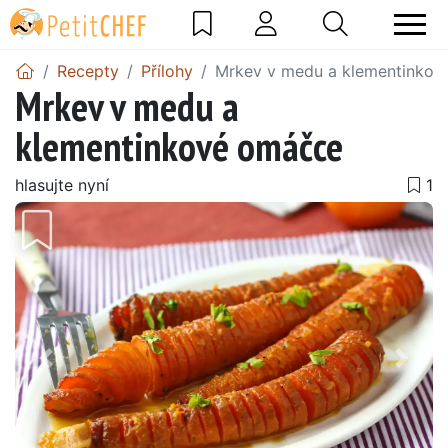
Recepty
Přílohy
Mrkev v medu a klementinkov
Mrkev v medu a
klementinkové omáčce
hlasujte nyní
Předchozí
Další