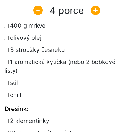
4
400 g mrkve
olivový olej
3 stroužky česneku
1 aromatická kytička (nebo 2 bobkové
listy)
sůl
chilli
Dresink:
2 klementinky