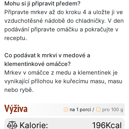
Mohu si ji připravit předem?
Připravte mrkev až do kroku 4 a uložte ji ve
vzduchotěsné nádobě do chladničky. V den
podávání připravte omáčku a pokračujte v
receptu.
Co podávat k mrkvi v medové a
klementinkové omáčce?
Mrkev v omáčce z medu a klementinek je
vynikající přílohou ke kuřecímu masu, masu
nebo rybě.
Výživa
na 1 porci
/
pro 100 g
Kalorie:
196Kcal