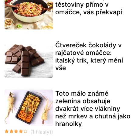
těstoviny přímo v
omáčce, vás překvapí
Čtvereček čokolády v
rajčatové omáčce:
italský trik, který mění
vše
Toto málo známé
zelenina obsahuje
dvakrát více vlákniny
než mrkev a chutná jako
hranolky