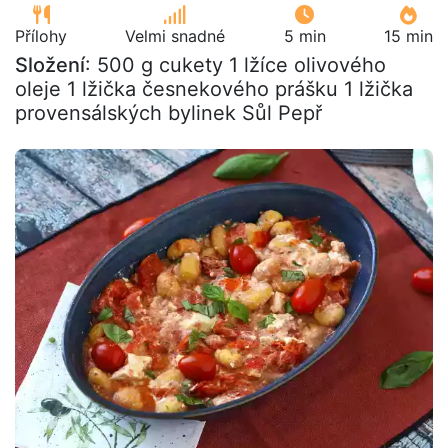
Přílohy
Velmi snadné
5 min
15 min
Složení
: 500 g cukety 1 lžíce olivového
oleje 1 lžička česnekového prášku 1 lžička
provensálských bylinek Sůl Pepř