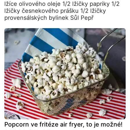
lžíce olivového oleje 1/2 lžičky papriky 1/2
lžičky česnekového prášku 1/2 lžičky
provensálských bylinek Sůl Pepř
Popcorn ve fritéze air fryer, to je možné!