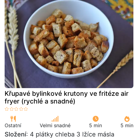
Křupavé bylinkové krutony ve fritéze air
fryer (rychlé a snadné)
Ostatní
Velmi snadné
5 min
5 min
Složení
: 4 plátky chleba 3 lžíce másla