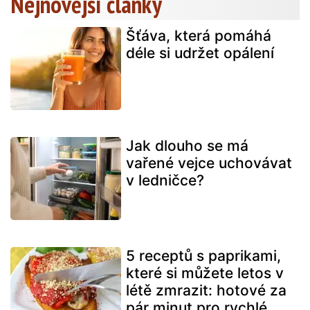
Nejnovější články
Šťáva, která pomáhá
déle si udržet opálení
Jak dlouho se má
vařené vejce uchovávat
v ledničce?
5 receptů s paprikami,
které si můžete letos v
létě zmrazit: hotové za
pár minut pro rychlé