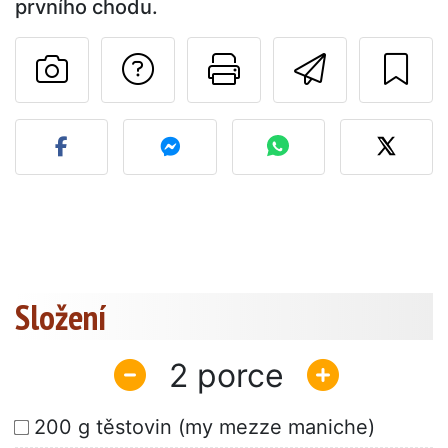
prvního chodu.
Položit otázku auto
Vytisknout tu
Poslat t
Zveřejněte svou fotografi
Složení
2
200 g těstovin (my mezze maniche)