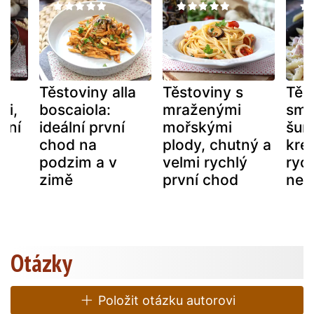
Těstoviny alla
Těstoviny s
Těs
mi,
boscaiola:
mraženými
sme
vní
ideální první
mořskými
šun
chod na
plody, chutný a
kré
podzim a v
velmi rychlý
rych
zimě
první chod
neo
Otázky
Položit otázku autorovi