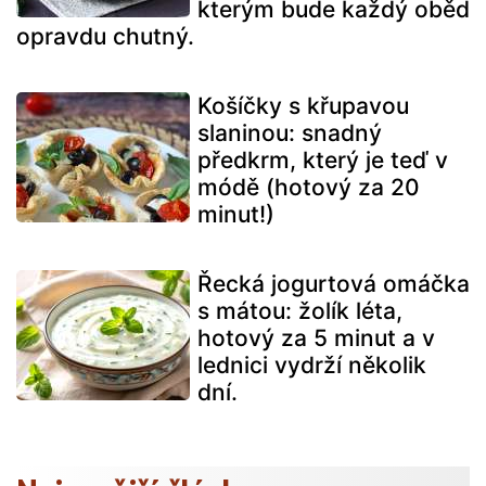
kterým bude každý oběd
opravdu chutný.
Košíčky s křupavou
slaninou: snadný
předkrm, který je teď v
módě (hotový za 20
minut!)
Řecká jogurtová omáčka
s mátou: žolík léta,
hotový za 5 minut a v
lednici vydrží několik
dní.