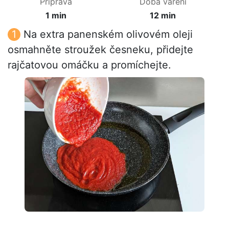
Příprava
Doba vaření
1 min
12 min
Na extra panenském olivovém oleji
osmahněte stroužek česneku, přidejte
rajčatovou omáčku a promíchejte.