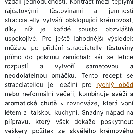
vzdali jednoduchosti. Kontrast mezi teplými
rajčatovými těstovinami a jemností
stracciatelly vytváří
obklopující krémovost
,
díky níž je každé sousto obzvláště
uspokojivé. Pro ještě lahodnější výsledek
můžete
po přidání stracciatelly
těstoviny
přímo do pokrmu zamíchat
: sýr se lehce
rozpustí a vytvoří
sametovou a
neodolatelnou omáčku.
Tento recept se
stracciatellou je ideální pro
rychlý oběd
nebo neformální večeři, kombinuje
svěží a
aromatické chutě
v rovnováze, která voní
létem a italskou kuchyní. Snadný nápad na
přípravu, který však dokáže poskytnout
veškerý požitek ze
skvělého krémového