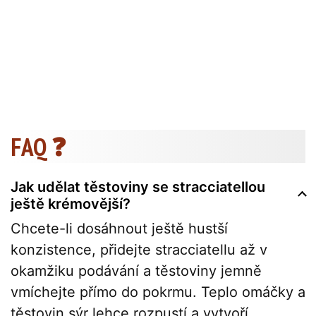
FAQ ❓
Jak udělat těstoviny se stracciatellou
ještě krémovější?
Chcete-li dosáhnout ještě hustší
konzistence, přidejte stracciatellu až v
okamžiku podávání a těstoviny jemně
vmíchejte přímo do pokrmu. Teplo omáčky a
těstovin sýr lehce rozpustí a vytvoří