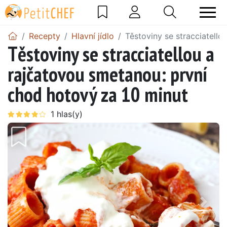
Recepty
Hlavní jídlo
Těstoviny se stracciatell
Těstoviny se stracciatellou a
rajčatovou smetanou: první
chod hotový za 10 minut
Předchozí
Další