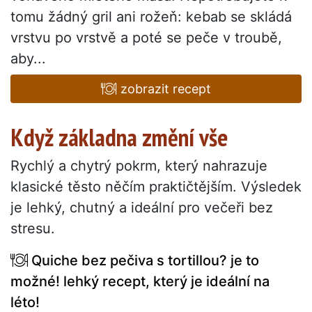
tomu žádný gril ani rožeň: kebab se skládá
vrstvu po vrstvě a poté se peče v troubě,
aby...
zobrazit recept
Když základna změní vše
Rychlý a chytrý pokrm, který nahrazuje
klasické těsto něčím praktičtějším. Výsledek
je lehký, chutný a ideální pro večeři bez
stresu.
Quiche bez pečiva s tortillou? je to
možné! lehký recept, který je ideální na
léto!