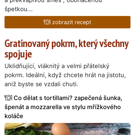
a překvapivou směs , obohacenou
špetkou...
zobrazit recept
Gratinovaný pokrm, který všechny
spojuje
Uklidňující, vláknitý a velmi přátelský
pokrm. Ideální, když chcete hrát na jistotu,
aniž byste se vzdali chuti.
Co dělat s tortillami? zapečená šunka,
špenát a mozzarella ve stylu mřížkového
koláče