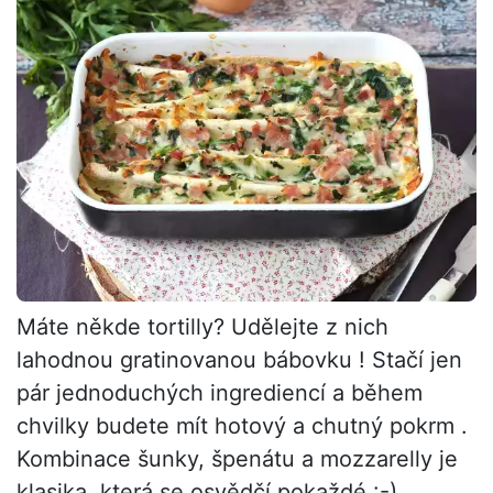
Máte někde tortilly? Udělejte z nich
lahodnou gratinovanou bábovku ! Stačí jen
pár jednoduchých ingrediencí a během
chvilky budete mít hotový a chutný pokrm .
Kombinace šunky, špenátu a mozzarelly je
klasika, která se osvědčí pokaždé :-).