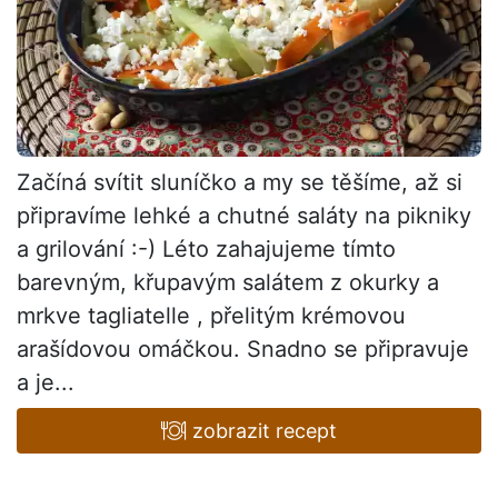
Začíná svítit sluníčko a my se těšíme, až si
připravíme lehké a chutné saláty na pikniky
a grilování :-) Léto zahajujeme tímto
barevným, křupavým salátem z okurky a
mrkve tagliatelle , přelitým krémovou
arašídovou omáčkou. Snadno se připravuje
a je...
zobrazit recept