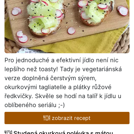
Pro jednoduché a efektivní jídlo není nic
lepšího než toasty! Tady je vegetariánská
verze doplněná čerstvým sýrem,
okurkovými tagliatelle a plátky růžové
ředkvičky. Skvěle se hodí na talíř k jídlu u
oblíbeného seriálu ;-)
zobrazit recept
Studená okurková polévka s mátou