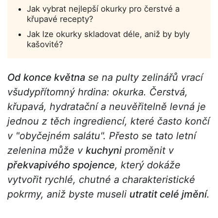
Jak vybrat nejlepší okurky pro čerstvé a
křupavé recepty?
Jak lze okurky skladovat déle, aniž by byly
kašovité?
Od konce května
se na pulty zelinářů vrací
všudypřítomný hrdina: okurka. Čerstvá,
křupavá, hydratační a neuvěřitelně levná je
jednou z těch ingrediencí, které často končí
v "obyčejném salátu". Přesto se tato letní
zelenina může v
kuchyni
proměnit v
překvapivého spojence
, který dokáže
vytvořit rychlé, chutné a charakteristické
pokrmy, aniž byste museli
utratit celé jmění
.