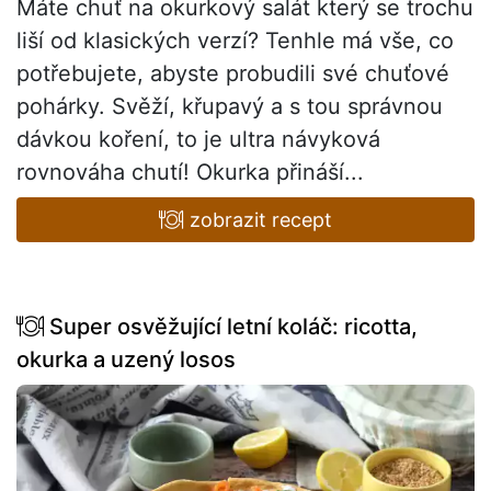
Máte chuť na okurkový salát který se trochu
liší od klasických verzí? Tenhle má vše, co
potřebujete, abyste probudili své chuťové
pohárky. Svěží, křupavý a s tou správnou
dávkou koření, to je ultra návyková
rovnováha chutí! Okurka přináší...
zobrazit recept
Super osvěžující letní koláč: ricotta,
okurka a uzený losos