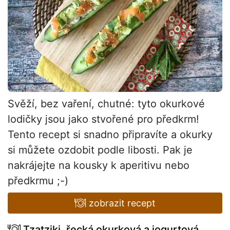
Svěží, bez vaření, chutné: tyto okurkové
lodičky jsou jako stvořené pro předkrm!
Tento recept si snadno připravíte a okurky
si můžete ozdobit podle libosti. Pak je
nakrájejte na kousky k aperitivu nebo
předkrmu ;-)
zobrazit recept
Tzatziki, řecká okurková a jogurtová