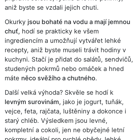
aniž byste se vzdali jejich chuti.
Okurky
jsou bohaté na vodu a mají jemnou
chuť,
hodí se prakticky ke všem
ingrediencím a umožňují vytvářet lehké
recepty, aniž byste museli trávit hodiny v
kuchyni. Stačí je přidat do salátů, sendvičů,
studených pokrmů nebo omáček a hned
máte
něco svěžího a chutného
.
Další velká výhoda? Skvěle se hodí k
levným surovinám,
jako je jogurt, tuňák,
vejce, feta, rajčata, luštěniny a dokonce i
starý chléb. Výsledkem jsou levné,
kompletní a cokoli, jen ne obyčejné letní
pokrmy, ideální pro rychlé obědy, lehké