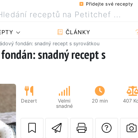
Přidejte své recepty
EPTY
ČLÁNKY
ádový fondán: snadný recept s syrovátkou
fondán: snadný recept s
Dezert
Velmi
20 min
407 Kc
snadné
Poslat tento rece
Vytisknout
Polož
Další