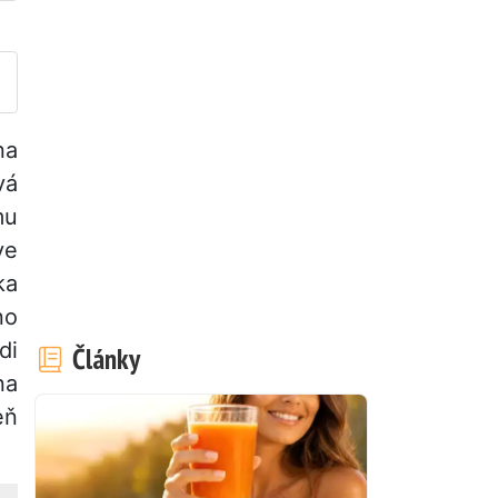
veřejněte svou fotografii toh
na
vá
mu
ve
ka
no
di
Články
na
eň