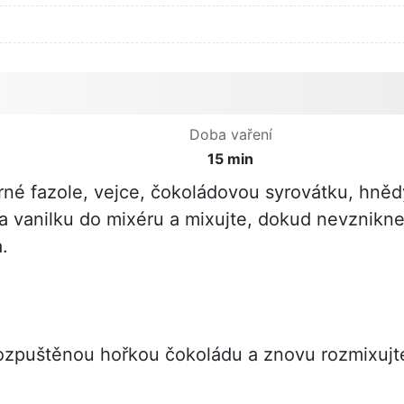
Doba vaření
15 min
rné fazole, vejce, čokoládovou syrovátku, hněd
a vanilku do mixéru a mixujte, dokud nevznikn
.
rozpuštěnou hořkou čokoládu a znovu rozmixujt