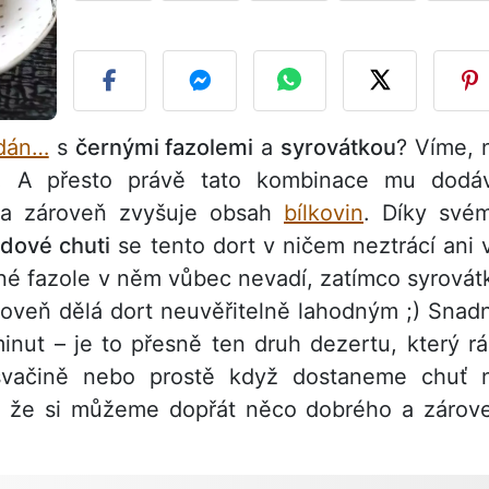
Z
ndán…
s
černými fazolemi
a
syrovátkou
? Víme, 
t! A přesto právě tato kombinace mu dodá
a zároveň zvyšuje obsah
bílkovin
. Díky své
ádové chuti
se tento dort v ničem neztrácí ani 
rné fazole v něm vůbec nevadí, zatímco syrovát
roveň dělá dort neuvěřitelně lahodným ;) Snad
inut – je to přesně ten druh dezertu, který rá
svačině nebo prostě když dostaneme chuť 
e, že si můžeme dopřát něco dobrého a zárov