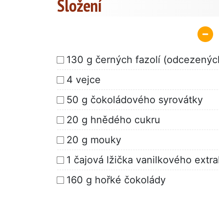
Složení
130 g černých fazolí (odcezenýc
4 vejce
50 g čokoládového syrovátky
20 g hnědého cukru
20 g mouky
1 čajová lžička vanilkového extra
160 g hořké čokolády