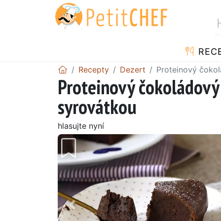
REC
Recepty
Dezert
Proteinový čokol
Proteinový čokoládový 
syrovátkou
hlasujte nyní
Předchozí