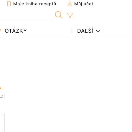
Moje kniha receptů
Můj účet
OTÁZKY
DALŠÍ
al
pt příteli
 tuto stránku
it otázku autorovi