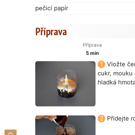
pečicí papír
Příprava
Příprava
5 min
Vložte če
cukr, mouku 
hladká hmota
Přidejte 