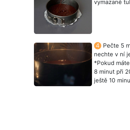
vymazané tu
Pečte 5 m
nechte v ní j
*Pokud máte 
8 minut při 
ještě 10 minu