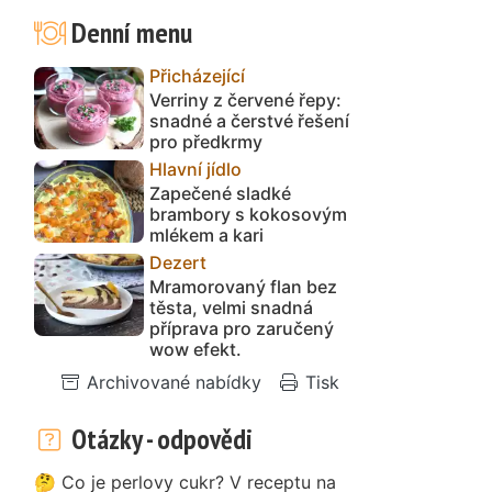
Denní menu
Přicházející
Verriny z červené řepy:
snadné a čerstvé řešení
pro předkrmy
Hlavní jídlo
Zapečené sladké
brambory s kokosovým
mlékem a kari
Dezert
Mramorovaný flan bez
těsta, velmi snadná
příprava pro zaručený
wow efekt.
Archivované nabídky
Tisk
Otázky - odpovědi
🤔 Co je perlovy cukr? V receptu na