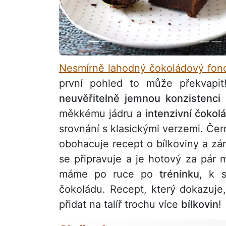
Nesmírně lahodný čokoládový fo
první pohled to může překvapi
neuvěřitelně jemnou konzistenci
měkkému jádru a
intenzivní čokol
srovnání s klasickými verzemi. Če
obohacuje recept o bílkoviny a zá
se připravuje a je hotový za pár m
máme po ruce po
tréninku
, k 
čokoládu. Recept, který dokazuj
přidat na talíř trochu více
bílkovin
!