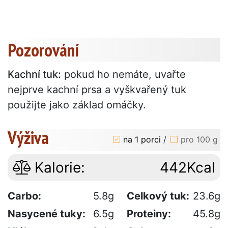
Pozorování
Kachní tuk:
pokud ho nemáte, uvařte
nejprve kachní prsa a vyškvařený tuk
použijte jako základ omáčky.
Výživa
na 1 porci
/
pro 100 g
Kalorie:
442Kcal
Carbo:
5.8g
Celkový tuk:
23.6g
Nasycené tuky:
6.5g
Proteiny:
45.8g