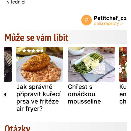
v lednici
Petitchef_cz
P
Může se vám líbit
Jak správně
Chřest s
Kuř
 na
připravit kuřecí
omáčkou
enc
prsa ve fritéze
mousseline
chi
air fryer?
Otázky