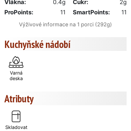
Vlákna:
0.4g
Cukr:
2g
ProPoints:
11
SmartPoints:
11
Výživové informace na 1 porci (292g)
Kuchyňské nádobí
Varná
deska
Atributy
Skladovat