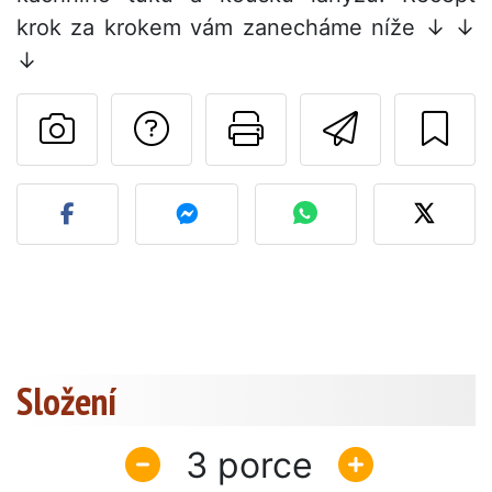
krok za krokem vám zanecháme níže ↓ ↓
↓
Položit otázku auto
Vytisknout tu
Poslat t
Zveřejněte svou fotografi
Složení
3