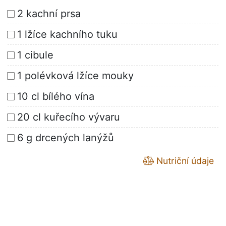
2 kachní prsa
1 lžíce kachního tuku
1 cibule
1 polévková lžíce mouky
10 cl bílého vína
20 cl kuřecího vývaru
6 g drcených lanýžů
Nutriční údaje