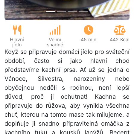
Hlavní
Velmi
45 min
442 Kcal
jídlo
snadné
Když se připravuje domácí jídlo pro sváteční
období, často si jako hlavní chod
představíme kachní prsa. Ať už se jedná o
Vánoce, Silvestra, narozeniny nebo
obyčejnou neděli s rodinou, není lepší
důvod, proč ji ochutnat! Kachna se
připravuje do růžova, aby vynikla všechna
chuť, kterou na tomto mase tak milujeme, a
doplňuje ji snadno připravitelná omáčka z
kachního tuku a kousků lanýžů. Recept