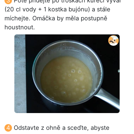
Poté přidejte po troškách kuřecí vývar
(20 cl vody + 1 kostka bujónu) a stále
míchejte. Omáčka by měla postupně
houstnout.
Odstavte z ohně a sceďte, abyste