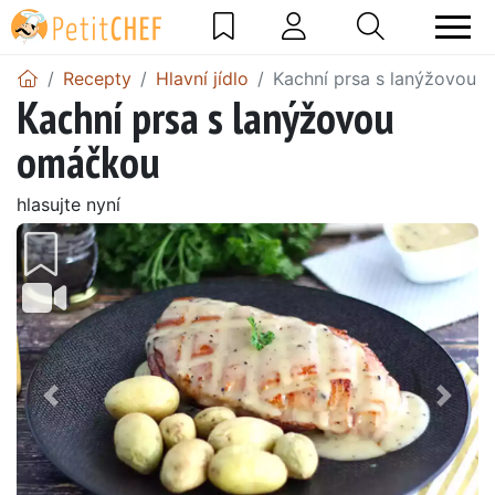
Recepty
Hlavní jídlo
Kachní prsa s lanýžovou 
Kachní prsa s lanýžovou
omáčkou
hlasujte nyní
Předchozí
Další