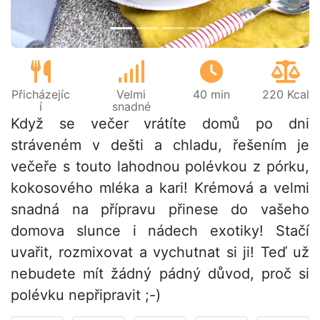
Přicházejíc
Velmi
40 min
220 Kcal
í
snadné
Když se večer vrátíte domů po dni
stráveném v dešti a chladu, řešením je
večeře s touto lahodnou polévkou z pórku,
kokosového mléka a kari! Krémová a velmi
snadná na přípravu přinese do vašeho
domova slunce i nádech exotiky! Stačí
uvařit, rozmixovat a vychutnat si ji! Teď už
nebudete mít žádný pádný důvod, proč si
polévku nepřipravit ;-)