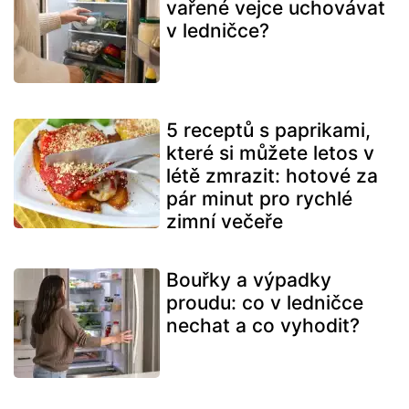
vařené vejce uchovávat
v ledničce?
5 receptů s paprikami,
které si můžete letos v
létě zmrazit: hotové za
pár minut pro rychlé
zimní večeře
Bouřky a výpadky
proudu: co v ledničce
nechat a co vyhodit?