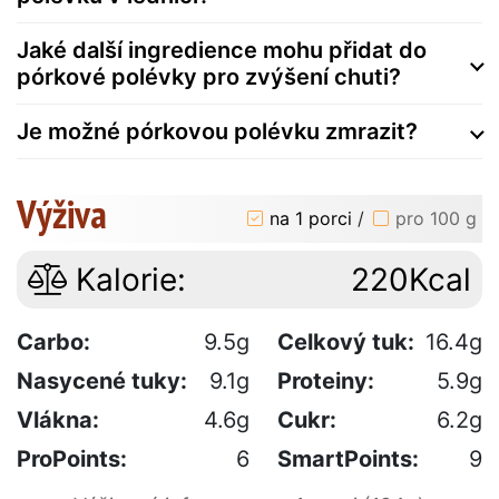
Jaké další ingredience mohu přidat do
pórkové polévky pro zvýšení chuti?
Je možné pórkovou polévku zmrazit?
Výživa
na 1 porci
/
pro 100 g
Kalorie:
220Kcal
Carbo:
9.5g
Celkový tuk:
16.4g
Nasycené tuky:
9.1g
Proteiny:
5.9g
Vlákna:
4.6g
Cukr:
6.2g
ProPoints:
6
SmartPoints:
9