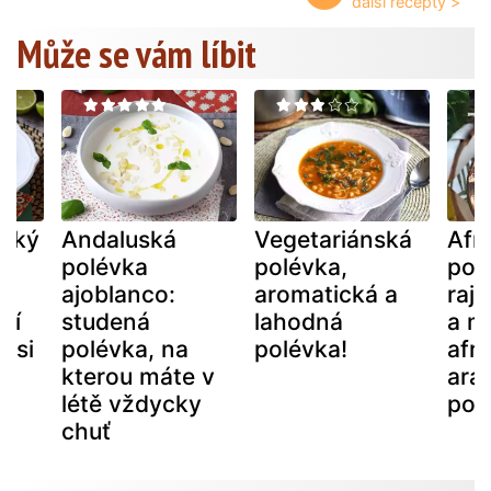
Může se vám líbit
ský
Andaluská
Vegetariánská
Afr
polévka
polévka,
pol
ajoblanco:
aromatická a
rajč
bí
studená
lahodná
a m
ý si
polévka, na
polévka!
afri
kterou máte v
ara
létě vždycky
pol
chuť