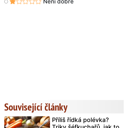
Není dobré
Související články
Příliš řídká polévka?
Triky šéfkuchařů, jak to