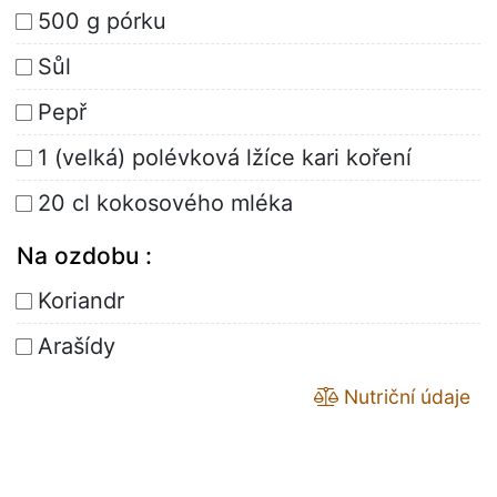
500 g pórku
Sůl
Pepř
1 (velká) polévková lžíce kari koření
20 cl kokosového mléka
Na ozdobu :
Koriandr
Arašídy
Nutriční údaje