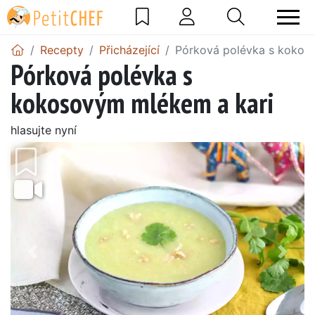
Recepty
Přicházející
Pórková polévka s kokos
Pórková polévka s
kokosovým mlékem a kari
hlasujte nyní
Předchozí
Další