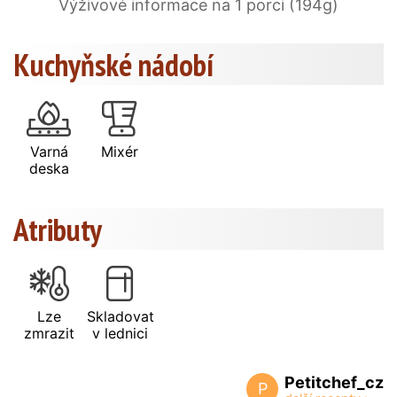
Výživové informace na 1 porci (194g)
Kuchyňské nádobí
Varná
Mixér
deska
Atributy
Lze
Skladovat
zmrazit
v lednici
Petitchef_cz
P