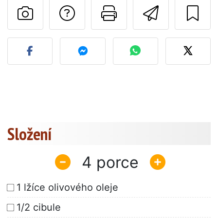
Položit otázku auto
Vytisknout tu
Poslat t
Zveřejněte svou fotografi
Složení
4
1 lžíce olivového oleje
1/2 cibule