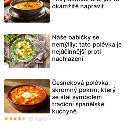
okamžitě napravit
Naše babičky se
nemýlily: tato polévka je
nejúčinnější proti
nachlazení
Česneková polévka,
skromný pokrm, který
se stal symbolem
tradiční španělské
kuchyně.