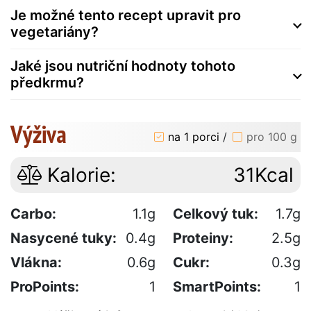
Je možné tento recept upravit pro
vegetariány?
Jaké jsou nutriční hodnoty tohoto
předkrmu?
Výživa
na 1 porci
/
pro 100 g
Kalorie:
31Kcal
Carbo:
1.1g
Celkový tuk:
1.7g
Nasycené tuky:
0.4g
Proteiny:
2.5g
Vlákna:
0.6g
Cukr:
0.3g
ProPoints:
1
SmartPoints:
1