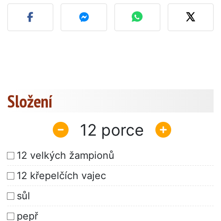
Zveřejněte svou fotografi
Složení
12
12 velkých žampionů
12 křepelčích vajec
sůl
pepř