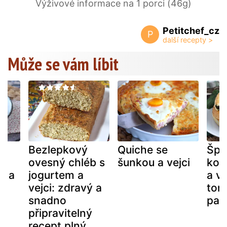
Výživové informace na 1 porci (46g)
Petitchef_cz
P
Může se vám líbit
Bezlepkový
Quiche se
Špe
ovesný chléb s
šunkou a vejci
kolá
o a
jogurtem a
a ve
vejci: zdravý a
tort
ž
snadno
pas
st
připravitelný
e!
recept plný