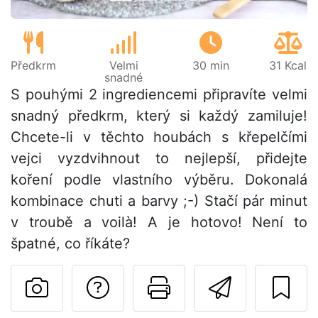
Předkrm
Velmi
30 min
31 Kcal
snadné
S pouhými 2 ingrediencemi připravíte velmi
snadný předkrm, který si každý zamiluje!
Chcete-li v těchto houbách s křepelčími
vejci vyzdvihnout to nejlepší, přidejte
koření podle vlastního výběru. Dokonalá
kombinace chuti a barvy ;-) Stačí pár minut
v troubě a voilà! A je hotovo! Není to
špatné, co říkáte?
Položit otázku auto
Vytisknout tu
Poslat t