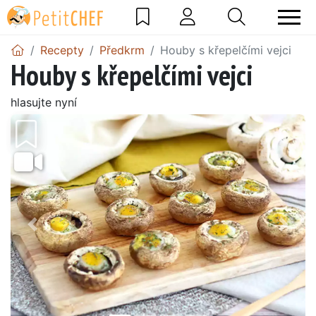
Recepty
Předkrm
Houby s křepelčími vejci
Houby s křepelčími vejci
hlasujte nyní
Předchozí
Další