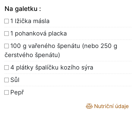
Na galetku :
1 lžička másla
1 pohanková placka
100 g vařeného špenátu (nebo 250 g
čerstvého špenátu)
4 plátky špalíčku kozího sýra
Sůl
Pepř
Nutriční údaje