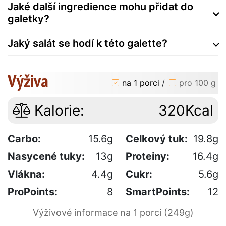
Jaké další ingredience mohu přidat do
galetky?
Jaký salát se hodí k této galette?
Výživa
na 1 porci
/
pro 100 g
Kalorie:
320Kcal
Carbo:
15.6g
Celkový tuk:
19.8g
Nasycené tuky:
13g
Proteiny:
16.4g
Vlákna:
4.4g
Cukr:
5.6g
ProPoints:
8
SmartPoints:
12
Výživové informace na 1 porci (249g)