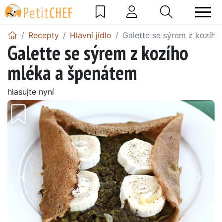
Recepty
Hlavní jídlo
Galette se sýrem z kozíh
Galette se sýrem z kozího
mléka a špenátem
hlasujte nyní
Předchozí
Další