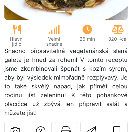
Hlavní
Velmi
25 min
320 Kcal
jídlo
snadné
Snadno připravitelná vegetariánská slaná
galeta je hned za rohem! V tomto receptu
jsme zkombinovali špenát s kozím sýrem,
aby byl výsledek mimořádně rozplývavý. Je
to také skvělý nápad, jak přimět celou
rodinu jíst zeleninu! K této pohankové
placičce už zbývá jen připravit salát a
můžete jíst!
Položit otázku auto
Vytisknout tu
Poslat t