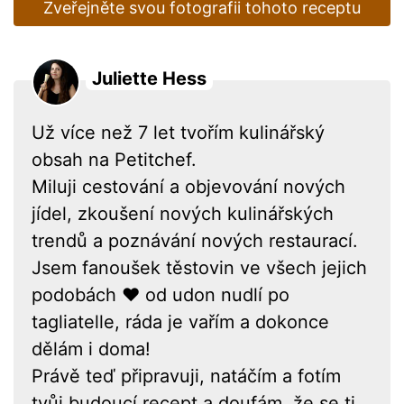
Zveřejněte svou fotografii tohoto receptu
Juliette Hess
Už více než 7 let tvořím kulinářský
obsah na Petitchef.
Miluji cestování a objevování nových
jídel, zkoušení nových kulinářských
trendů a poznávání nových restaurací.
Jsem fanoušek těstovin ve všech jejich
podobách ❤ od udon nudlí po
tagliatelle, ráda je vařím a dokonce
dělám i doma!
Právě teď připravuji, natáčím a fotím
tvůj budoucí recept a doufám, že se ti