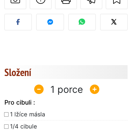
Zveřejněte svou fotografi
Složení
1
Pro cibuli :
1 lžíce másla
1/4 cibule