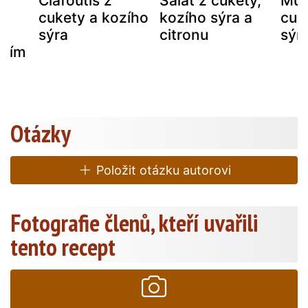
Clafoutis z
Salát z cukety,
Muf
e
cukety a kozího
kozího sýra a
cuk
sýra
citronu
sýr
ozím
Otázky
Položit otázku autorovi
Fotografie členů, kteří uvařili
tento recept