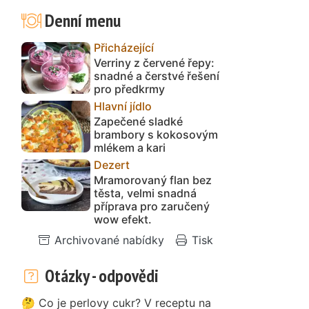
Denní menu
Přicházející
Verriny z červené řepy:
snadné a čerstvé řešení
pro předkrmy
Hlavní jídlo
Zapečené sladké
brambory s kokosovým
mlékem a kari
Dezert
Mramorovaný flan bez
těsta, velmi snadná
příprava pro zaručený
wow efekt.
Archivované nabídky
Tisk
Otázky - odpovědi
🤔 Co je perlovy cukr? V receptu na