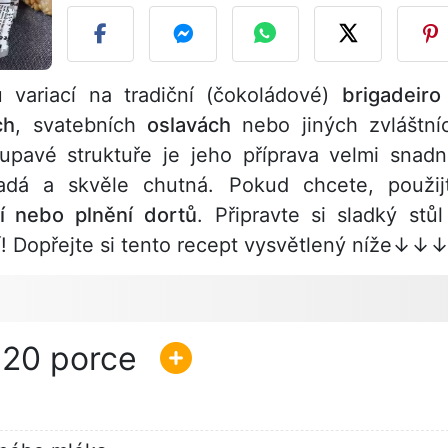
 variací na tradiční (čokoládové)
brigadeiro
ch
, svatebních
oslavách
nebo jiných zvláštní
pavé struktuře je jeho příprava velmi snadn
dá a skvěle chutná. Pokud chcete, použij
í nebo plnění
dortů
. Připravte si sladký stůl
í! Dopřejte si tento recept vysvětlený níže↓↓
20