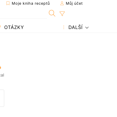
Moje kniha receptů
Můj účet
OTÁZKY
DALŠÍ
cal
pt příteli
 tuto stránku
it otázku autorovi
veřejněte svou fotografii toh