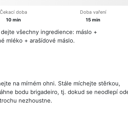
Čekací doba
Doba vaření
10 min
15 min
dejte všechny ingredience: máslo +
é mléko + arašídové máslo.
ejte na mírném ohni. Stále míchejte stěrkou,
hne bodu brigadeiro, tj. dokud se neodlepí od
trochu nezhoustne.