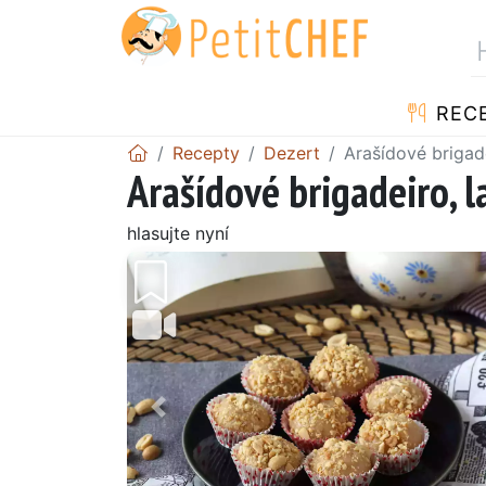
REC
Recepty
Dezert
Arašídové brigad
Arašídové brigadeiro, 
hlasujte nyní
Předchozí