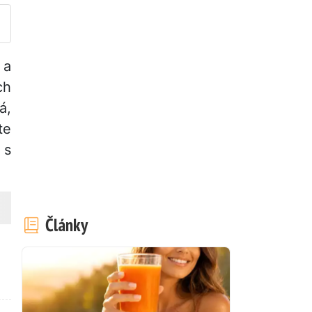
a
ch
á,
te
 s
↓
Články