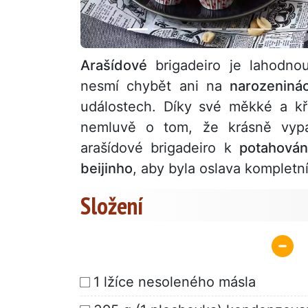
Arašídové
brigadeiro je lahodnou
nesmí chybět ani na
narozeniná
událostech. Díky své měkké a křu
nemluvě o tom, že krásně vypa
arašídové brigadeiro k
potahován
beijinho
, aby byla oslava kompletn
Složení
1 lžíce nesoleného másla