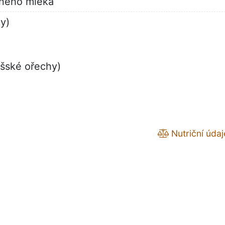
aného mléka
py)
ašské ořechy)
Nutriční údaj