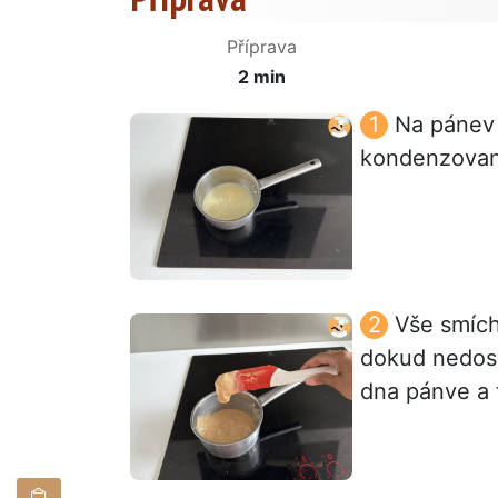
Příprava
2 min
Na pánev 
kondenzovan
Vše smích
dokud nedosá
dna pánve a 