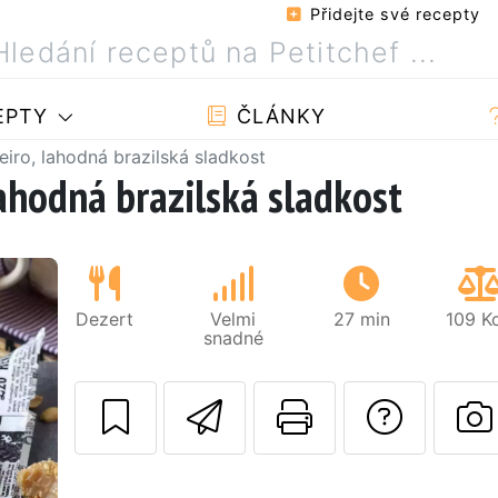
Přidejte své recepty
EPTY
ČLÁNKY
eiro, lahodná brazilská sladkost
lahodná brazilská sladkost
Dezert
Velmi
27 min
109 K
snadné
Poslat tento rece
Vytisknout
Polož
Další
Z