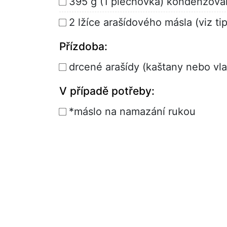
395 g (1 plechovka) kondenzov
2 lžíce arašídového másla (viz ti
Přízdoba:
drcené arašídy (kaštany nebo vl
V případě potřeby:
*máslo na namazání rukou