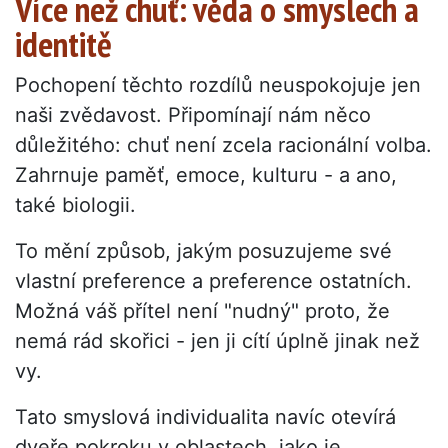
Více než chuť: věda o smyslech a
identitě
Pochopení těchto rozdílů neuspokojuje jen
naši zvědavost. Připomínají nám něco
důležitého: chuť není zcela racionální volba.
Zahrnuje paměť, emoce, kulturu - a ano,
také biologii.
To mění způsob, jakým posuzujeme své
vlastní preference a preference ostatních.
Možná váš přítel není "nudný" proto, že
nemá rád skořici - jen ji cítí úplně jinak než
vy.
Tato smyslová individualita navíc otevírá
dveře pokroku v oblastech, jako je