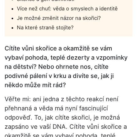
Více než chuť: věda o smyslech a identitě
Je možné změnit názor na skořici?
Na které straně stojíte?
Cítíte vůni skořice a okamžitě se vám
vybaví pohoda, teplé dezerty a vzpomínky
na dětství? Nebo ohrnete nos, cítíte
podivné pálení v krku a divíte se, jak ji
někdo může mít rád?
Věřte mi: ani jedna z těchto reakcí není
přehnaná a věda má nyní fascinující
odpověď. To, jak cítíte skořici, je možná
zapsáno ve vaší DNA. Cítíte vůni skořice a
okamžitě se vám vybaví pohoda, teplé