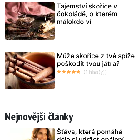
Tajemství skořice v
čokoládě, o kterém
málokdo ví
Může skořice z tvé spíže
poškodit tvou játra?
Nejnovější články
Šťáva, která pomáhá
déle si udržet opálení