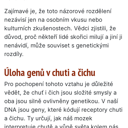
Zajímavé je, že toto názorové rozdělení
nezávisí jen na osobním vkusu nebo
kulturních zkušenostech. Vědci zjistili, že
důvod, proč někteří lidé skořici milují a jiní ji
nenávidí, může souviset s genetickými
rozdíly.
Úloha genů v chuti a čichu
Pro pochopení tohoto vztahu je důležité
vědět, že chuť i čich jsou složité smysly a
oba jsou silně ovlivněny genetikou. V naší
DNA jsou geny, které kódují receptory chuti
a čichu. Ty určují, jak náš mozek
interpretuje chutě a vůně světa kolem nás.