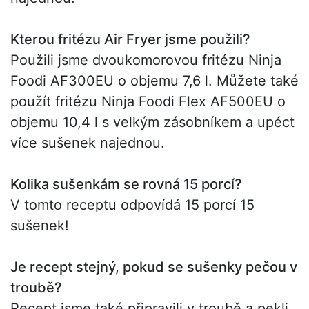
Kterou fritézu Air Fryer jsme použili?
Použili jsme dvoukomorovou fritézu Ninja
Foodi AF300EU o objemu 7,6 l. Můžete také
použít fritézu Ninja Foodi Flex AF500EU o
objemu 10,4 l s velkým zásobníkem a upéct
více sušenek najednou.
Kolika sušenkám se rovná 15 porcí?
V tomto receptu odpovídá 15 porcí 15
sušenek!
Je recept stejný, pokud se sušenky pečou v
troubě?
Recept jsme také připravili v troubě a pekli