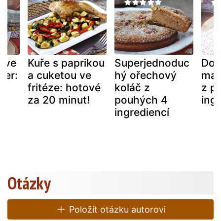
o ve
Kuře s paprikou
Superjednoduc
Dom
ryer:
a cuketou ve
hý ořechový
man
fritéze: hotové
koláč z
z p
20
za 20 minut!
pouhých 4
ingr
ingrediencí
Otázky
Položit otázku autorovi