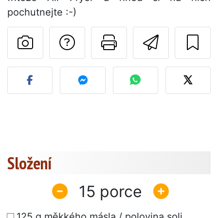
pochutnejte :-)
Položit otázku auto
Vytisknout tu
Poslat t
Zveřejněte svou fotografi
Složení
15
125 g měkkého másla / polovina soli