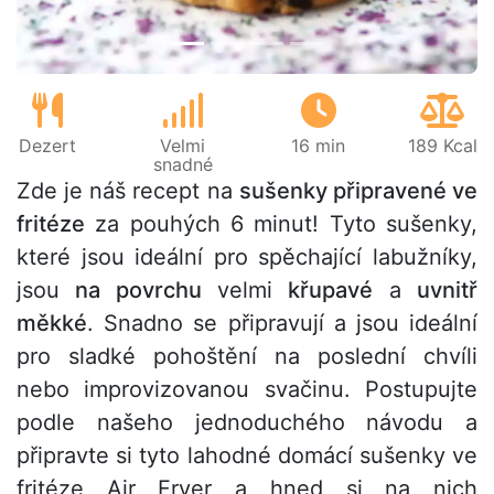
Dezert
Velmi
16 min
189 Kcal
snadné
Zde je náš recept na
sušenky připravené ve
fritéze
za pouhých 6 minut! Tyto sušenky,
které jsou ideální pro spěchající labužníky,
jsou
na povrchu
velmi
křupavé
a
uvnitř
měkké
. Snadno se připravují a jsou ideální
pro sladké pohoštění na poslední chvíli
nebo improvizovanou svačinu. Postupujte
podle našeho jednoduchého návodu a
připravte si tyto lahodné domácí sušenky ve
fritéze Air Fryer a hned si na nich