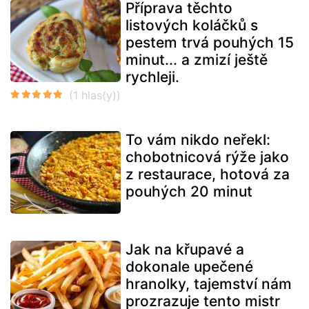
Příprava těchto
listových koláčků s
pestem trvá pouhých 15
minut... a zmizí ještě
rychleji.
To vám nikdo neřekl:
chobotnicová rýže jako
z restaurace, hotová za
pouhých 20 minut
Jak na křupavé a
dokonale upečené
hranolky, tajemství nám
prozrazuje tento mistr