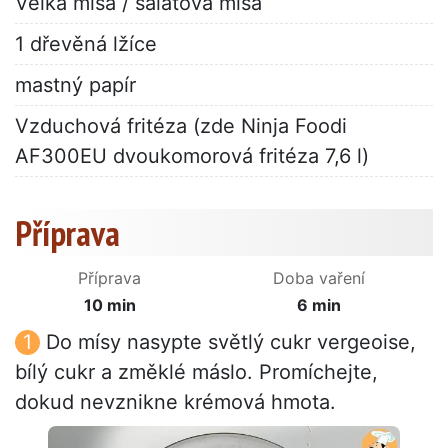
Velká mísa / salátová mísa
1 dřevěná lžíce
mastný papír
Vzduchová fritéza (zde Ninja Foodi
AF300EU dvoukomorová fritéza 7,6 l)
Příprava
Příprava
Doba vaření
10 min
6 min
Do mísy nasypte světlý cukr vergeoise,
bílý cukr a změklé máslo. Promíchejte,
dokud nevznikne krémová hmota.