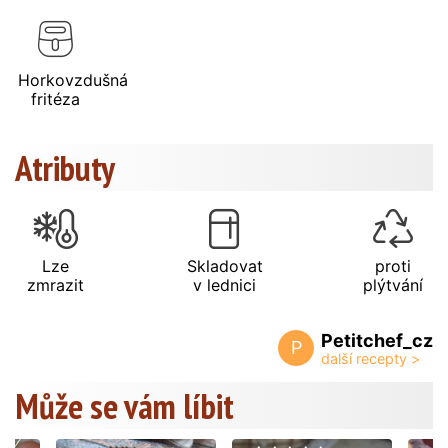
Horkovzdušná
fritéza
Atributy
Lze
Skladovat
proti
zmrazit
v lednici
plýtvání
Petitchef_cz
P
Může se vám líbit