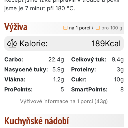
jsme je 7 minut při 180 °C.
Výživa
na 1 porci
/
pro 100 g
Kalorie:
189Kcal
Carbo:
22.4g
Celkový tuk:
9.4g
Nasycené tuky:
5.9g
Proteiny:
3g
Vlákna:
1.2g
Cukr:
10g
ProPoints:
5
SmartPoints:
8
Výživové informace na 1 porci (43g)
Kuchyňské nádobí