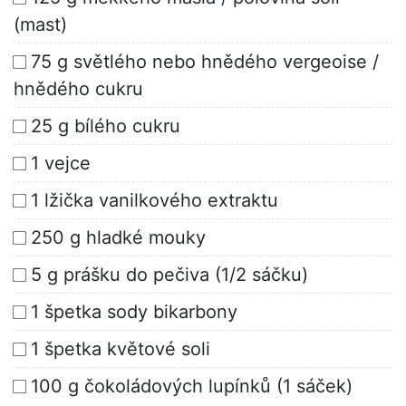
(mast)
75 g světlého nebo hnědého vergeoise /
hnědého cukru
25 g bílého cukru
1 vejce
1 lžička vanilkového extraktu
250 g hladké mouky
5 g prášku do pečiva (1/2 sáčku)
1 špetka sody bikarbony
1 špetka květové soli
100 g čokoládových lupínků (1 sáček)