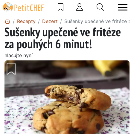
Recepty
Dezert
Sušenky upečené ve fritéze za
Sušenky upečené ve fritéze
za pouhých 6 minut!
hlasujte nyní
Předchozí
Další