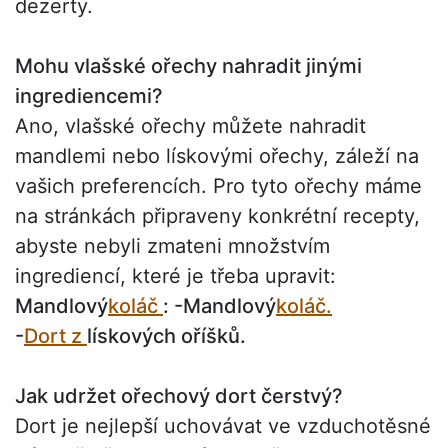
dezerty.
Mohu vlašské ořechy nahradit jinými
ingrediencemi?
Ano, vlašské ořechy můžete nahradit
mandlemi nebo lískovými ořechy, záleží na
vašich preferencích. Pro tyto ořechy máme
na stránkách připraveny konkrétní recepty,
abyste nebyli zmateni množstvím
ingrediencí, které je třeba upravit:
Mandlový
koláč
: -Mandlový
koláč.
-
Dort z
lískových oříšků.
Jak udržet ořechový dort čerstvý?
Dort je nejlepší uchovávat ve vzduchotěsné