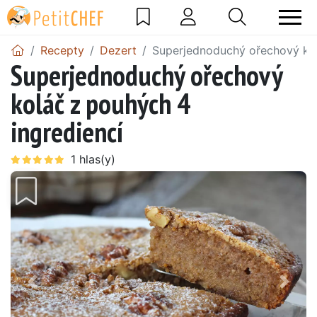
Recepty
Dezert
Superjednoduchý ořechový kol
Superjednoduchý ořechový
koláč z pouhých 4
ingrediencí
Předchozí
Další