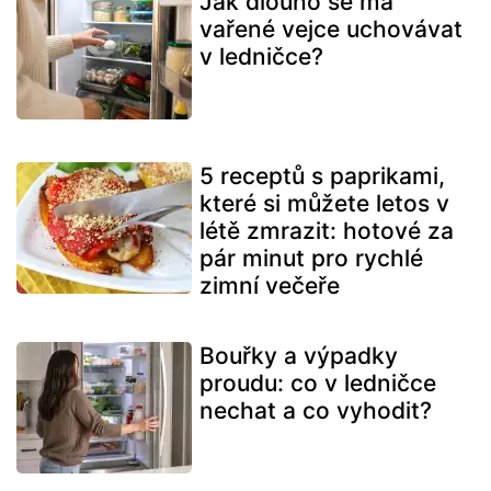
Jak dlouho se má
vařené vejce uchovávat
v ledničce?
5 receptů s paprikami,
které si můžete letos v
létě zmrazit: hotové za
pár minut pro rychlé
zimní večeře
Bouřky a výpadky
proudu: co v ledničce
nechat a co vyhodit?