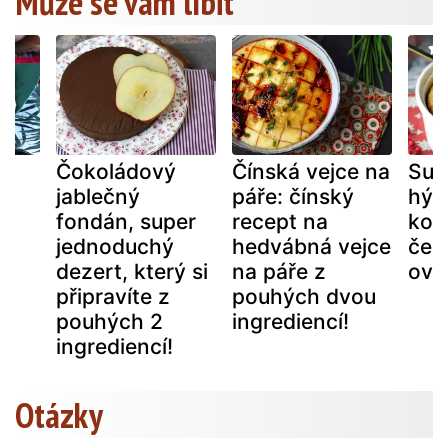
Může se vám líbit
é
Čokoládový
Čínská vejce na
Sup
jablečný
páře: čínský
hý 
fondán, super
recept na
kol
jednoduchý
hedvábná vejce
čer
dezert, který si
na páře z
ovo
připravíte z
pouhých dvou
pouhých 2
ingrediencí!
ingrediencí!
Otázky