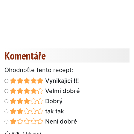
Komentáře
Ohodnoťte tento recept:
Vynikající !!!
Velmi dobré
Dobrý
tak tak
Není dobré
5/5, 1 hlas(y)