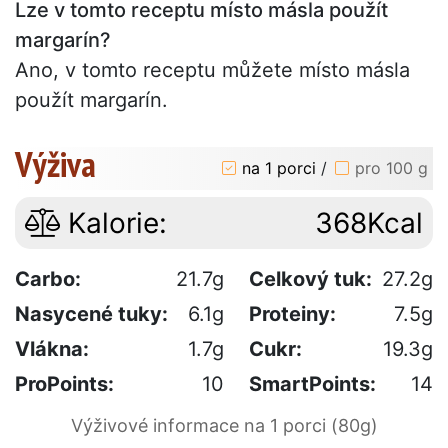
Lze v tomto receptu místo másla použít
margarín?
Ano, v tomto receptu můžete místo másla
použít margarín.
Výživa
na 1 porci
/
pro 100 g
Kalorie:
368Kcal
Carbo:
21.7g
Celkový tuk:
27.2g
Nasycené tuky:
6.1g
Proteiny:
7.5g
Vlákna:
1.7g
Cukr:
19.3g
ProPoints:
10
SmartPoints:
14
Výživové informace na 1 porci (80g)