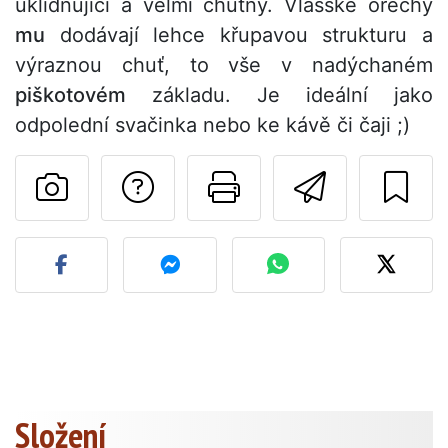
uklidňující a velmi chutný. Vlašské ořechy
mu
dodávají lehce křupavou strukturu a
výraznou chuť, to vše v nadýchaném
piškotovém
základu. Je ideální jako
odpolední svačinka nebo ke kávě či čaji ;)
Položit otázku auto
Vytisknout tu
Poslat t
Zveřejněte svou fotografi
Složení