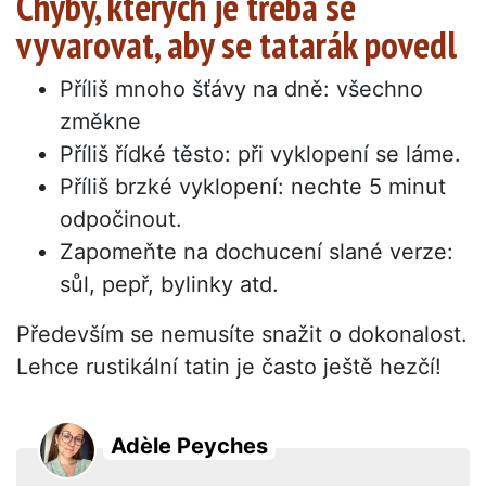
Chyby, kterých je třeba se
vyvarovat, aby se tatarák povedl
Příliš mnoho šťávy na dně: všechno
změkne
Příliš řídké těsto: při vyklopení se láme.
Příliš brzké vyklopení: nechte 5 minut
odpočinout.
Zapomeňte na dochucení slané verze:
sůl, pepř, bylinky atd.
Především se nemusíte snažit o dokonalost.
Lehce rustikální tatin je často ještě hezčí!
Adèle Peyches