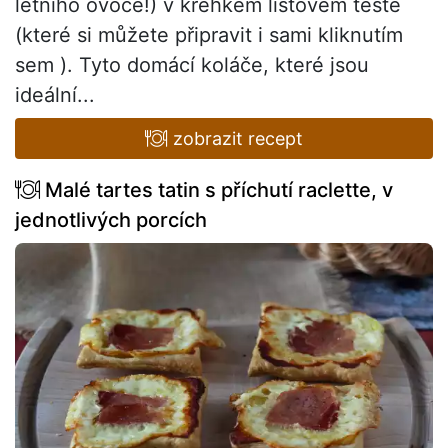
letního ovoce!) v křehkém listovém těstě
(které si můžete připravit i sami kliknutím
sem ). Tyto domácí koláče, které jsou
ideální...
zobrazit recept
Malé tartes tatin s příchutí raclette, v
jednotlivých porcích