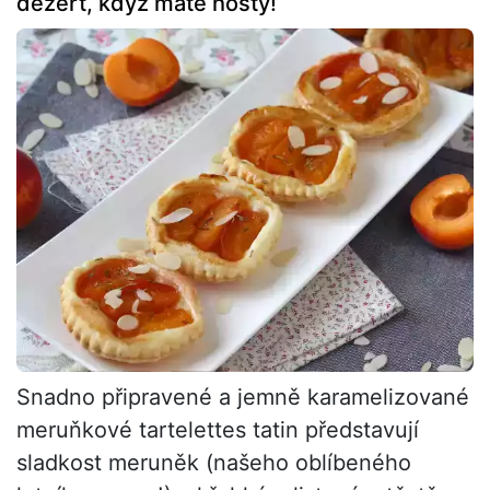
dezert, když máte hosty!
Snadno připravené a jemně karamelizované
meruňkové tartelettes tatin představují
sladkost meruněk (našeho oblíbeného