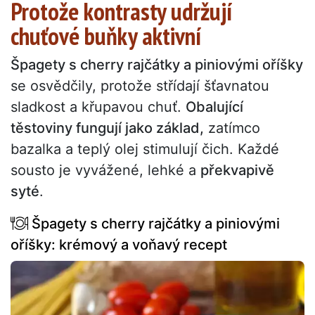
Protože kontrasty udržují
chuťové buňky aktivní
Špagety s cherry rajčátky a piniovými oříšky
se osvědčily, protože střídají šťavnatou
sladkost a křupavou chuť.
Obalující
těstoviny fungují jako základ,
zatímco
bazalka a teplý olej stimulují čich. Každé
sousto je vyvážené, lehké a
překvapivě
syté
.
Špagety s cherry rajčátky a piniovými
oříšky: krémový a voňavý recept