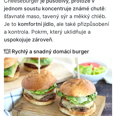
Cheeseburger
je působivý, protože v
jednom soustu koncentruje známé chutě
:
šťavnaté maso, tavený sýr a měkký chléb.
Je to
komfortní jídlo,
ale také přizpůsobení
a kontrola. Pokrm, který uklidňuje a
uspokojuje zároveň
.
Rychlý a snadný domácí burger