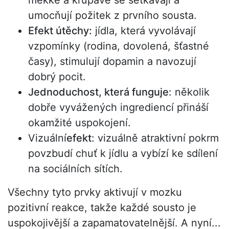
měkké a křupavé se setkávají a
umocňují požitek z prvního sousta.
Efekt útěchy:
jídla, která vyvolávají
vzpomínky (rodina, dovolená, šťastné
časy), stimulují dopamin a navozují
dobrý pocit.
Jednoduchost, která funguje
: několik
dobře vyvážených ingrediencí přináší
okamžité uspokojení.
Vizuální
efekt
: vizuálně atraktivní pokrm
povzbudí chuť k jídlu a vybízí ke sdílení
na sociálních sítích.
Všechny tyto prvky aktivují v mozku
pozitivní reakce, takže každé sousto je
uspokojivější a zapamatovatelnější. A nyní...