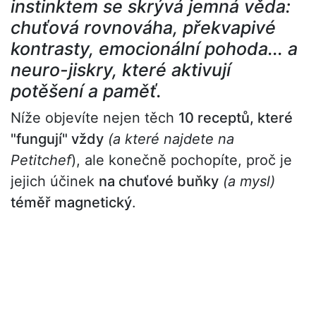
instinktem se skrývá jemná věda:
chuťová rovnováha, překvapivé
kontrasty, emocionální pohoda... a
neuro-jiskry, které aktivují
potěšení a paměť.
Níže objevíte nejen těch
10 receptů, které
"fungují" vždy
(a které najdete na
Petitchef
), ale konečně pochopíte, proč je
jejich účinek
na chuťové buňky
(a mysl)
téměř magnetický
.