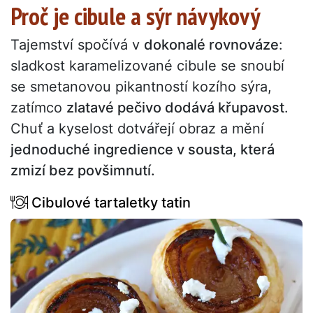
Proč je cibule a sýr návykový
Tajemství spočívá v
dokonalé rovnováze
:
sladkost karamelizované cibule se snoubí
se smetanovou pikantností kozího sýra,
zatímco
zlatavé pečivo dodává křupavost
.
Chuť a kyselost dotvářejí obraz a mění
jednoduché ingredience v sousta, která
zmizí bez povšimnutí.
Cibulové tartaletky tatin