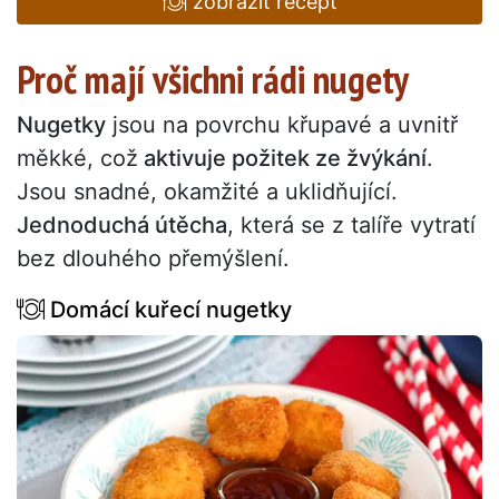
zobrazit recept
Proč mají všichni rádi nugety
Nugetky
jsou na povrchu křupavé a uvnitř
měkké, což
aktivuje požitek ze žvýkání
.
Jsou snadné, okamžité a uklidňující.
Jednoduchá útěcha
, která se z talíře vytratí
bez dlouhého přemýšlení.
Domácí kuřecí nugetky