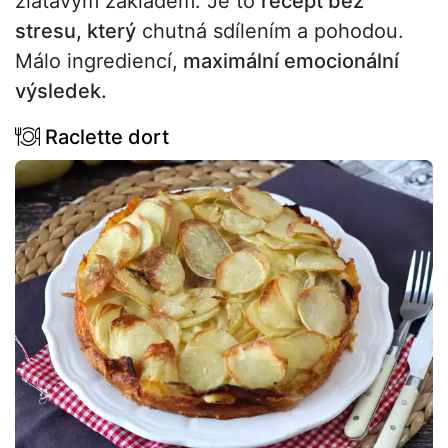
zlatavým základem. Je to
recept bez
stresu, který
chutná sdílením a pohodou.
Málo ingrediencí,
maximální emocionální
výsledek.
Raclette dort