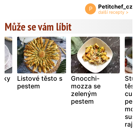
Petitchef_cz
P
Může se vám líbit
usky
Listové těsto s
Gnocchi-
Stu
pestem
mozza se
těs
zeleným
cuk
pestem
pes
moz
suš
rajč