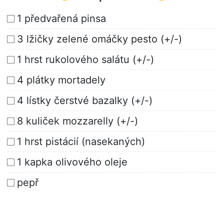
1 předvařená pinsa
3 lžičky zelené omáčky pesto (+/-)
1 hrst rukolového salátu (+/-)
4 plátky mortadely
4 lístky čerstvé bazalky (+/-)
8 kuliček mozzarelly (+/-)
1 hrst pistácií (nasekaných)
1 kapka olivového oleje
pepř