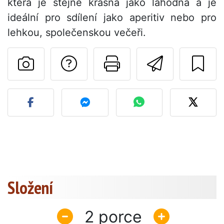
která je stejně krásná jako lahodná a je
ideální pro sdílení jako aperitiv nebo pro
lehkou, společenskou večeři.
Položit otázku auto
Vytisknout tu
Poslat t
Zveřejněte svou fotografi
Složení
2