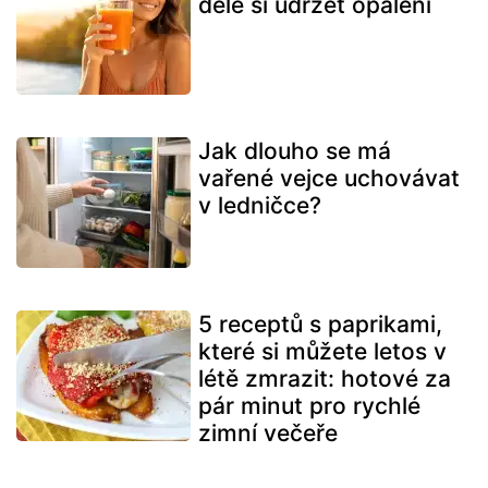
déle si udržet opálení
Jak dlouho se má
vařené vejce uchovávat
v ledničce?
5 receptů s paprikami,
které si můžete letos v
létě zmrazit: hotové za
pár minut pro rychlé
zimní večeře