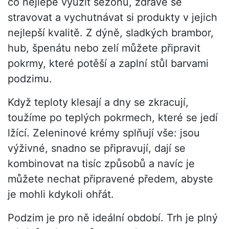
co nejlépe využít sezónu, zdravě se
stravovat a vychutnávat si produkty v jejich
nejlepší kvalitě. Z dýně, sladkých brambor,
hub, špenátu nebo zelí můžete připravit
pokrmy, které potěší a zaplní stůl barvami
podzimu.
Když teploty klesají a dny se zkracují,
toužíme po teplých pokrmech, které se jedí
lžící. Zeleninové krémy splňují vše: jsou
výživné, snadno se připravují, dají se
kombinovat na tisíc způsobů a navíc je
můžete nechat připravené předem, abyste
je mohli kdykoli ohřát.
Podzim je pro ně ideální období. Trh je plný