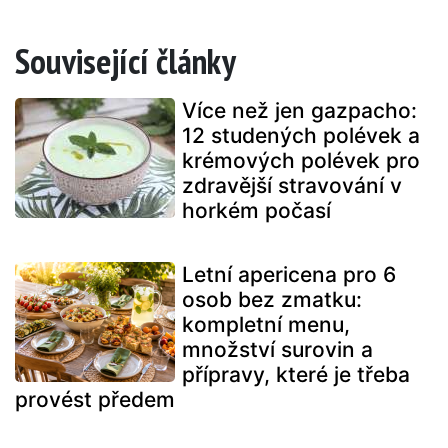
Související články
Více než jen gazpacho:
12 studených polévek a
krémových polévek pro
zdravější stravování v
horkém počasí
Letní apericena pro 6
osob bez zmatku:
kompletní menu,
množství surovin a
přípravy, které je třeba
provést předem