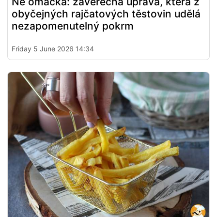
Ne omáčka: závěrečná úprava, která z
obyčejných rajčatových těstovin udělá
nezapomenutelný pokrm
Friday 5 June 2026 14:34