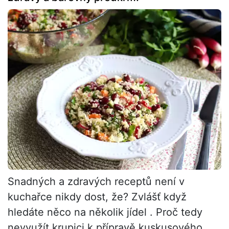
Snadných a zdravých receptů není v
kuchařce nikdy dost, že? Zvlášť když
hledáte něco na několik jídel . Proč tedy
nevyužít krupici k přípravě kuskusového