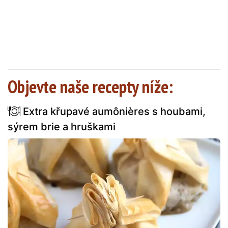
Objevte naše recepty níže:
Extra křupavé aumônières s houbami,
sýrem brie a hruškami