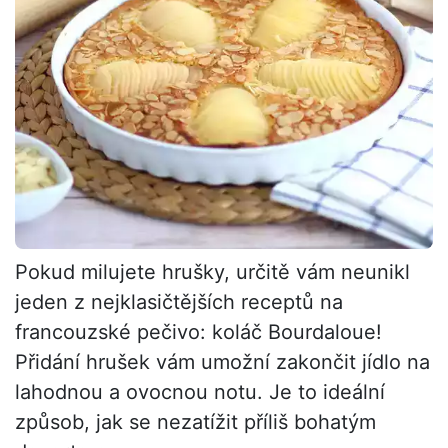
Pokud milujete hrušky, určitě vám neunikl
jeden z nejklasičtějších receptů na
francouzské pečivo: koláč Bourdaloue!
Přidání hrušek vám umožní zakončit jídlo na
lahodnou a ovocnou notu. Je to ideální
způsob, jak se nezatížit příliš bohatým