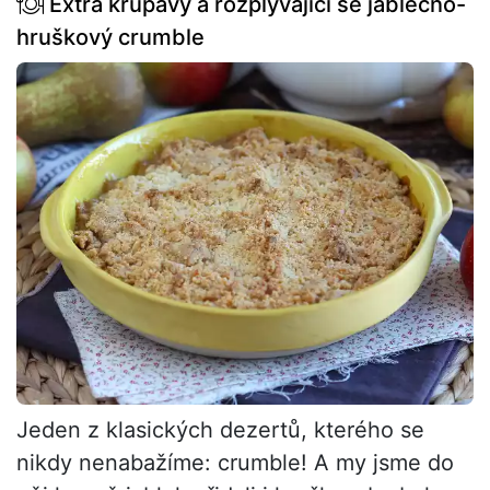
Extra křupavý a rozplývající se jablečno-
hruškový crumble
Jeden z klasických dezertů, kterého se
nikdy nenabažíme: crumble! A my jsme do