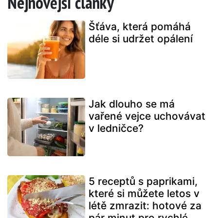
Nejnovější články
Šťáva, která pomáhá
déle si udržet opálení
Jak dlouho se má
vařené vejce uchovávat
v ledničce?
5 receptů s paprikami,
které si můžete letos v
létě zmrazit: hotové za
pár minut pro rychlé