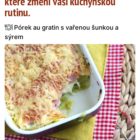
které změní vaši kuchyňskou
rutinu.
Pórek au gratin s vařenou šunkou a
sýrem