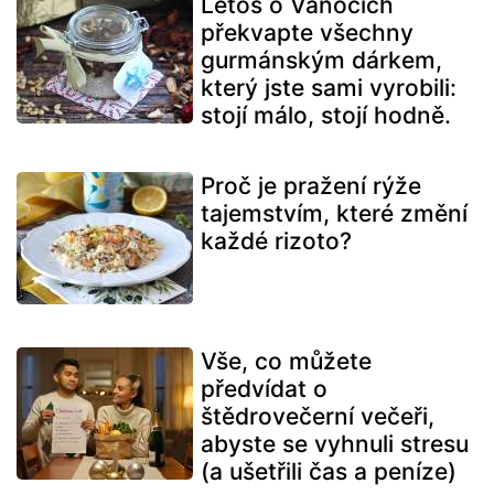
Letos o Vánocích
překvapte všechny
gurmánským dárkem,
který jste sami vyrobili:
stojí málo, stojí hodně.
Proč je pražení rýže
tajemstvím, které změní
každé rizoto?
Vše, co můžete
předvídat o
štědrovečerní večeři,
abyste se vyhnuli stresu
(a ušetřili čas a peníze)