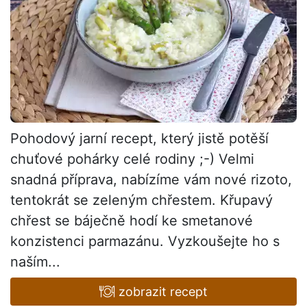
Pohodový jarní recept, který jistě potěší
chuťové pohárky celé rodiny ;-) Velmi
snadná příprava, nabízíme vám nové rizoto,
tentokrát se zeleným chřestem. Křupavý
chřest se báječně hodí ke smetanové
konzistenci parmazánu. Vyzkoušejte ho s
naším...
zobrazit recept