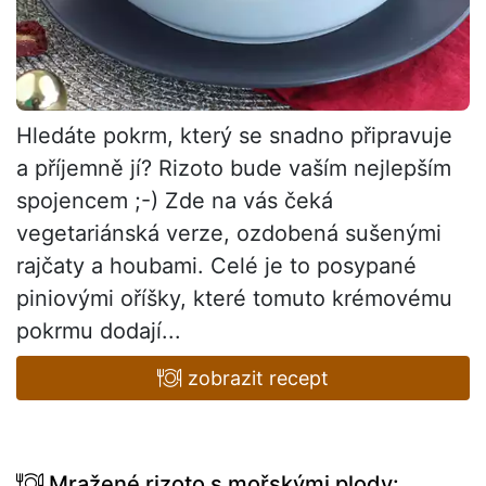
Hledáte pokrm, který se snadno připravuje
a příjemně jí? Rizoto bude vaším nejlepším
spojencem ;-) Zde na vás čeká
vegetariánská verze, ozdobená sušenými
rajčaty a houbami. Celé je to posypané
piniovými oříšky, které tomuto krémovému
pokrmu dodají...
zobrazit recept
Mražené rizoto s mořskými plody: