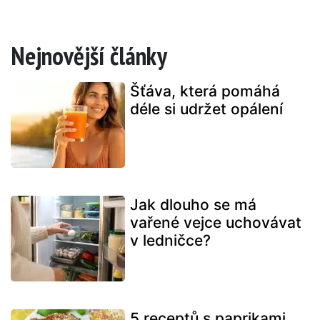
Nejnovější články
Šťáva, která pomáhá
déle si udržet opálení
Jak dlouho se má
vařené vejce uchovávat
v ledničce?
5 receptů s paprikami,