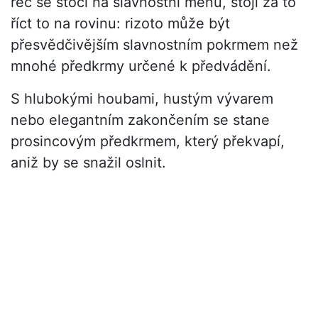
řeč se stočí na slavnostní menu, stojí za to
říct to na rovinu: rizoto může být
přesvědčivějším slavnostním pokrmem než
mnohé předkrmy určené k předvádění.
S hlubokými houbami, hustým vývarem
nebo elegantním zakončením se stane
prosincovým předkrmem, který překvapí,
aniž by se snažil oslnit.