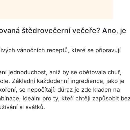
ovaná štědrovečerní večeře? Ano, je
vých vánočních receptů, které se připravují
ení jednoduchost, aniž by se obětovala chuť,
ole. Základní každodenní ingredience, jako je
koření, se nepočítají: důraz je zde kladen na
nace, ideální pro ty, kteří chtějí zapůsobit be
ívání si svátků.