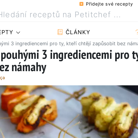
Přidejte své recepty
EPTY
ČLÁNKY
ými 3 ingrediencemi pro ty, kteří chtějí zapůsobit bez ná
 pouhými 3 ingrediencemi pro ty
 bez námahy
nça