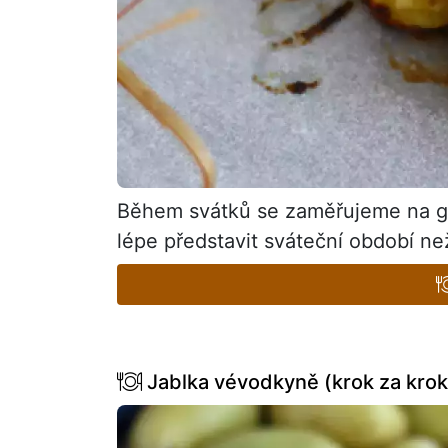
Během svátků se zaměřujeme na gu
lépe představit sváteční období n
Jablka vévodkyně (krok za kro