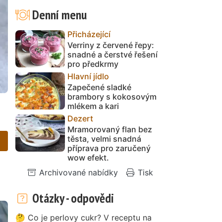
Denní menu
Přicházející
Verriny z červené řepy:
snadné a čerstvé řešení
pro předkrmy
Hlavní jídlo
Zapečené sladké
brambory s kokosovým
mlékem a kari
Dezert
Mramorovaný flan bez
těsta, velmi snadná
příprava pro zaručený
wow efekt.
Archivované nabídky
Tisk
Otázky - odpovědi
🤔 Co je perlovy cukr? V receptu na