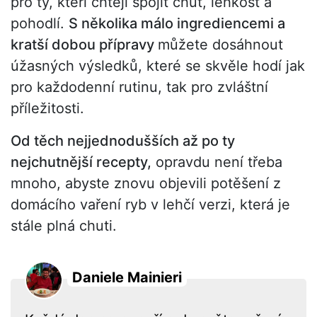
pro ty, kteří chtějí spojit chuť, lehkost a
pohodlí.
S několika málo ingrediencemi a
kratší dobou přípravy
můžete dosáhnout
úžasných výsledků, které se skvěle hodí jak
pro každodenní rutinu, tak pro zvláštní
příležitosti.
Od těch nejjednodušších až po ty
nejchutnější recepty,
opravdu není třeba
mnoho, abyste znovu objevili potěšení z
domácího vaření ryb v lehčí verzi, která je
stále plná chuti.
Daniele Mainieri