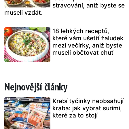
stravování, aniž byste se
museli vzdát.
18 lehkých receptů,
které vám ušetří žaludek
mezi večírky, aniž byste
museli obětovat chuť
Nejnovější články
Krabí tyčinky neobsahují
kraba: jak vybrat surimi,
které za to stojí