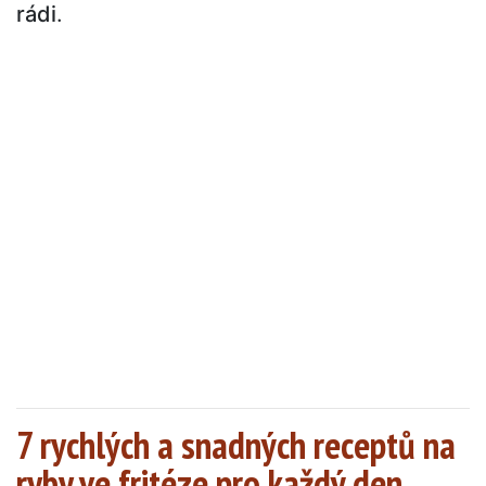
rádi
.
7 rychlých a snadných receptů na
ryby ve fritéze pro každý den