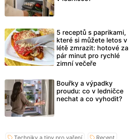
5 receptů s paprikami,
které si můžete letos v
létě zmrazit: hotové za
pár minut pro rychlé
zimní večeře
Bouřky a výpadky
proudu: co v ledničce
nechat a co vyhodit?
Techniky a tipy pro vaření
Recept