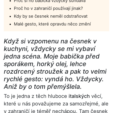
Proč si ho babička vždycky sundává
Proč ho v zahraničí používají jinak?
Kdy by se česnek neměl odstraňovat
Malé gesto, které opravdu něco změní
Když si vzpomenu na česnek v
kuchyni, vždycky se mi vybaví
jedna scéna. Moje babička před
sporákem, horký olej, lehce
rozdrcený stroužek a pak to velmi
rychlé gesto: vyndá ho. Vždycky.
Aniž by o tom přemýšlela.
To je jedna z těch hluboce
italských
věcí,
které u nás považujeme za samozřejmé, ale
v zahraničí je téměř nechápou. Tam česnek