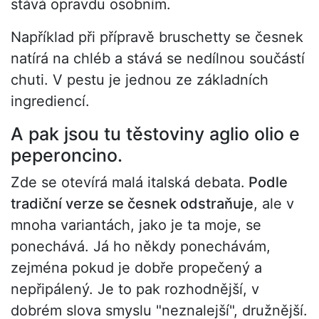
stává opravdu osobním.
Například při přípravě bruschetty se česnek
natírá na chléb a stává se nedílnou součástí
chuti. V pestu je jednou ze základních
ingrediencí.
A pak jsou tu těstoviny aglio olio e
peperoncino.
Zde se otevírá malá italská debata.
Podle
tradiční verze se česnek odstraňuje
, ale v
mnoha variantách, jako je ta moje, se
ponechává. Já ho někdy ponechávám,
zejména pokud je dobře propečený a
nepřipálený. Je to pak rozhodnější, v
dobrém slova smyslu "neznalejší", družnější.