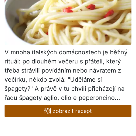
V mnoha italských domácnostech je běžný
rituál: po dlouhém večeru s přáteli, který
třeba strávili povídáním nebo návratem z
večírku, někdo zvolá: "Uděláme si
špagety?" A právě v tu chvíli přicházejí na
řadu špagety aglio, olio e peperoncino...
zobrazit recept