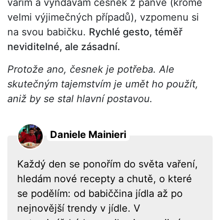
vařím a vyndávám česnek z pánve (kromě
velmi výjimečných případů), vzpomenu si
na svou babičku.
Rychlé gesto, téměř
neviditelné, ale zásadní.
Protože ano, česnek je potřeba. Ale
skutečným tajemstvím je umět ho použít,
aniž by se stal hlavní postavou.
Daniele Mainieri
Každý den se ponořím do světa vaření,
hledám nové recepty a chutě, o které
se podělím: od babiččina jídla až po
nejnovější trendy v jídle. V