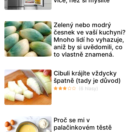
více, než si myslíte
Zelený nebo modrý
česnek ve vaší kuchyni?
Mnoho lidí ho vyhazuje,
aniž by si uvědomili, co
to vlastně znamená.
Cibuli krájíte vždycky
špatně (tady je důvod)
Proč se mi v
palačinkovém těstě