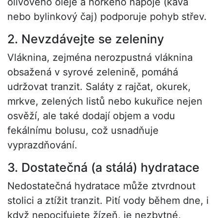
olivového oleje a horkého nápoje (káva
nebo bylinkový čaj) podporuje pohyb střev.
2. Nevzdávejte se zeleniny
Vláknina, zejména nerozpustná vláknina
obsažená v syrové zelenině, pomáhá
udržovat tranzit. Saláty z rajčat, okurek,
mrkve, zelených listů nebo kukuřice nejen
osvěží, ale také dodají objem a vodu
fekálnímu bolusu, což usnadňuje
vyprazdňování.
3. Dostatečná (a stálá) hydratace
Nedostatečná hydratace může ztvrdnout
stolici a ztížit tranzit. Pití vody během dne, i
když nepociťujete žízeň, je nezbytné,