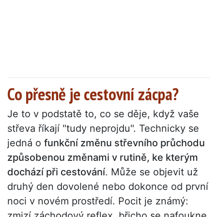
Co přesně je cestovní zácpa?
Je to v podstatě to, co se děje, když vaše
střeva říkají "tudy neprojdu". Technicky se
jedná o
funkční změnu střevního průchodu
způsobenou změnami v rutině, ke kterým
dochází při cestování
. Může se objevit už
druhý den dovolené nebo dokonce od první
noci v novém prostředí. Pocit je známý:
zmizí záchodový reflex, břicho se nafoukne,