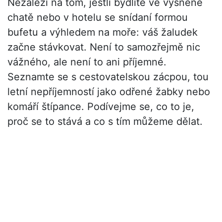
Nezáleží na tom, jestli bydlíte ve vysněné
chatě nebo v hotelu se snídaní formou
bufetu a výhledem na moře: váš žaludek
začne stávkovat. Není to samozřejmě nic
vážného, ale není to ani příjemné.
Seznamte se s cestovatelskou zácpou, tou
letní nepříjemností jako odřené žabky nebo
komáří štípance. Podívejme se, co to je,
proč se to stává a co s tím můžeme dělat.