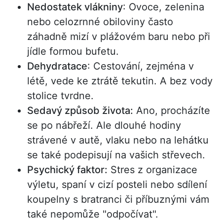
Nedostatek vlákniny
: Ovoce, zelenina
nebo celozrnné obiloviny často
záhadně mizí v plážovém baru nebo při
jídle formou bufetu.
Dehydratace
: Cestování, zejména v
létě, vede ke ztrátě tekutin. A bez vody
stolice tvrdne.
Sedavý způsob života:
Ano, procházíte
se po nábřeží. Ale dlouhé hodiny
strávené v autě, vlaku nebo na lehátku
se také podepisují na vašich střevech.
Psychický faktor:
Stres z organizace
výletu, spaní v cizí posteli nebo sdílení
koupelny s bratranci či příbuznými vám
také nepomůže "odpočívat".