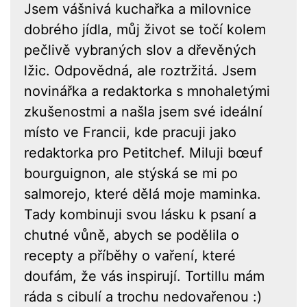
Jsem vášnivá kuchařka a milovnice
dobrého jídla, můj život se točí kolem
pečlivě vybraných slov a dřevěných
lžic. Odpovědná, ale roztržitá. Jsem
novinářka a redaktorka s mnohaletými
zkušenostmi a našla jsem své ideální
místo ve Francii, kde pracuji jako
redaktorka pro Petitchef. Miluji bœuf
bourguignon, ale stýská se mi po
salmorejo, které dělá moje maminka.
Tady kombinuji svou lásku k psaní a
chutné vůně, abych se podělila o
recepty a příběhy o vaření, které
doufám, že vás inspirují. Tortillu mám
ráda s cibulí a trochu nedovařenou :)