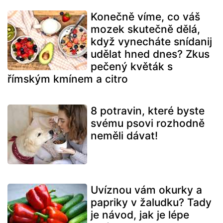
Konečně víme, co váš
mozek skutečně dělá,
když vynecháte snídanij
udělat hned dnes? Zkus
pečený květák s
římským kmínem a citro
8 potravin, které byste
svému psovi rozhodně
neměli dávat!
Uvíznou vám okurky a
papriky v žaludku? Tady
je návod, jak je lépe