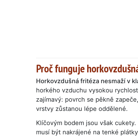
Proč funguje horkovzdušná
Horkovzdušná fritéza nesmaží v k
horkého vzduchu vysokou rychlostí
zajímavý: povrch se pěkně zapeče, 
vrstvy zůstanou lépe oddělené.
Klíčovým bodem jsou však cukety.
musí být nakrájené na tenké plátky 