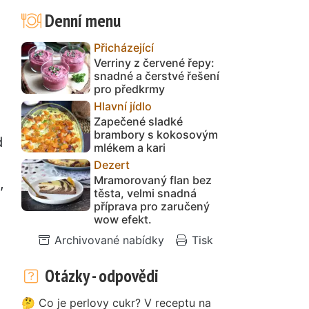
Denní menu
Přicházející
Verriny z červené řepy:
snadné a čerstvé řešení
pro předkrmy
Hlavní jídlo
Zapečené sladké
brambory s kokosovým
d
mlékem a kari
Dezert
Mramorovaný flan bez
,
těsta, velmi snadná
příprava pro zaručený
wow efekt.
Archivované nabídky
Tisk
Otázky - odpovědi
🤔 Co je perlovy cukr? V receptu na