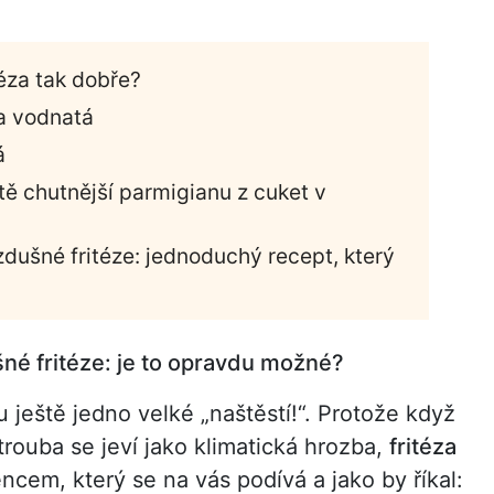
éza tak dobře?
la vodnatá
á
eště chutnější parmigianu z cuket v
dušné fritéze: jednoduchý recept, který
né fritéze: je to opravdu možné?
ještě jedno velké „naštěstí!“. Protože když
trouba se jeví jako klimatická hrozba,
fritéza
cem, který se na vás podívá a jako by říkal: