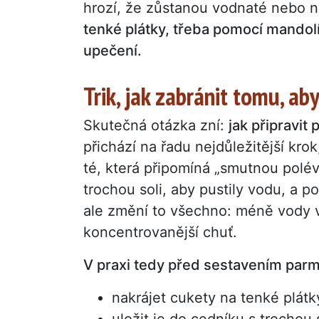
hrozí, že zůstanou vodnaté nebo 
tenké plátky, třeba pomocí mandolí
upečení.
Trik, jak zabránit tomu, ab
Skutečná otázka zní:
jak připravit
přichází na řadu nejdůležitější kro
té, která připomíná „smutnou polév
trochou soli, aby pustily vodu, a p
ale změní to všechno: méně vody v
koncentrovanější chuť.
V praxi tedy před sestavením par
nakrájet cukety na tenké plátk
uložit je do cedníku s trochou s