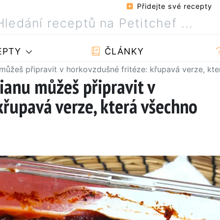
Přidejte své recepty
EPTY
ČLÁNKY
ůžeš připravit v horkovzdušné fritéze: křupavá verze, kt
anu můžeš připravit v
křupavá verze, která všechno