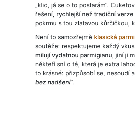
„klid, já se o to postarám“. Cuketo
řešení,
rychlejší než tradiční verze
pokrmu s tou zlatavou kůrčičkou, 
Není to samozřejmě
klasická parmi
soutěže: respektujeme každý vkus
milují vydatnou parmigianu, jiní ji 
někteří sní o té, která je extra la
to krásné: přizpůsobí se, nesoudí a
bez nadšení
“.