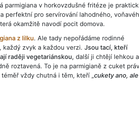
vá parmigiana v horkovzdušné fritéze je praktic
a perfektní pro servírování lahodného, voňavé
která okamžitě navodí pocit domova.
giana z lilku
. Ale tady nepořádáme rodinné
, každý zvyk a každou verzi.
Jsou tací, kteří
mají raději vegetariánskou,
další ji chtějí lehkou a
hodně roztavená. To je na parmigianě z cuket prá
 téměř vždy chutná i těm, kteří „
cukety ano, ale