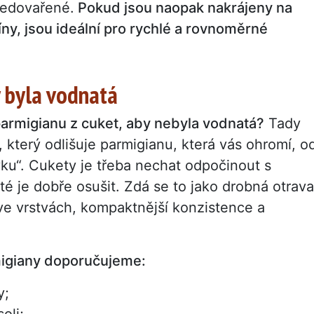
nedovařené.
Pokud jsou naopak nakrájeny na
ny, jsou ideální pro rychlé a rovnoměrné
y byla vodnatá
 parmigianu z cuket, aby nebyla vodnatá?
Tady
k, který odlišuje parmigianu, která vás ohromí, o
ku“. Cukety je třeba nechat odpočinout s
oté je dobře osušit. Zdá se to jako drobná otrava
e vrstvách, kompaktnější konzistence a
migiany doporučujeme:
y;
oli;