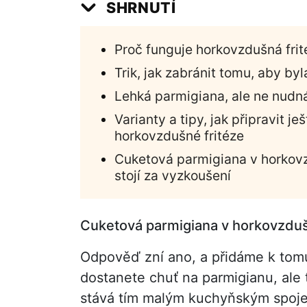
SHRNUTÍ
Proč funguje horkovzdušná frit
Trik, jak zabránit tomu, aby by
Lehká parmigiana, ale ne nudn
Varianty a tipy, jak připravit j
horkovzdušné fritéze
Cuketová parmigiana v horkovz
stojí za vyzkoušení
Cuketová parmigiana v horkovzduš
Odpověď zní ano, a přidáme k tomu 
dostanete chuť na parmigianu, ale 
stává tím malým kuchyňským spojen