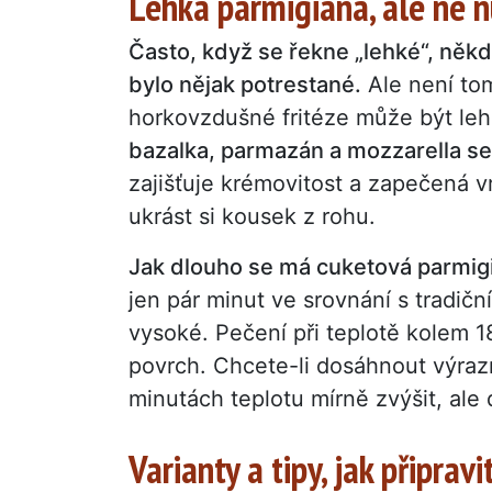
Lehká parmigiana, ale ne 
Často, když se řekne „lehké“, někdo
bylo nějak potrestané.
Ale není tom
horkovzdušné fritéze může být lehká
bazalka, parmazán a mozzarella se
zajišťuje krémovitost a zapečená v
ukrást si kousek z rohu.
Jak dlouho se má cuketová parmigi
jen pár minut ve srovnání s tradičn
vysoké. Pečení při teplotě kolem 1
povrch. Chcete-li dosáhnout výraz
minutách teplotu mírně zvýšit, ale 
Varianty a tipy, jak připrav