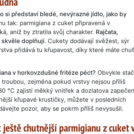
nudná
 si představí bledé, nevýrazné jídlo, jako by
u tak: parmigiana z cuket připravená v
, aniž by ztratila svůj charakter.
Rajčata,
 skvěle doplňují
. Cukety dodávají svěžest, sýr
rstva přidává tu křupavost, díky které máte chuť
ana v horkovzdušné fritéze péct?
Obvykle stač
í troubou, zejména pokud vrstvy nejsou příliš
80 °C zajistí měkký vnitřek a dozlatova zapeče
nější křupavé krustičky, můžete v posledních
dávejte pozor, aby se pokrm příliš nevysušil.
it ještě chutnější parmigianu z cuket 