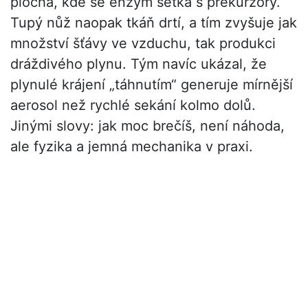
plocha, kde se enzym setká s prekurzory.
Tupý nůž naopak tkáň drtí, a tím zvyšuje jak
množství šťávy ve vzduchu, tak produkci
dráždivého plynu. Tým navíc ukázal, že
plynulé krájení „táhnutím“ generuje mírnější
aerosol než rychlé sekání kolmo dolů.
Jinými slovy: jak moc brečíš, není náhoda,
ale fyzika a jemná mechanika v praxi.