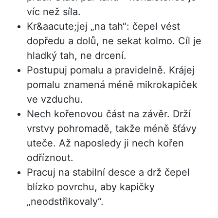
víc než síla.
Kr&aacute;jej „na tah“: čepel vést
dopředu a dolů, ne sekat kolmo. Cíl je
hladký tah, ne drcení.
Postupuj pomalu a pravidelně. Krájej
pomalu znamená méně mikrokapiček
ve vzduchu.
Nech kořenovou část na závěr. Drží
vrstvy pohromadě, takže méně šťávy
uteče. Až naposledy ji nech kořen
odříznout.
Pracuj na stabilní desce a drž čepel
blízko povrchu, aby kapičky
„neodstřikovaly“.