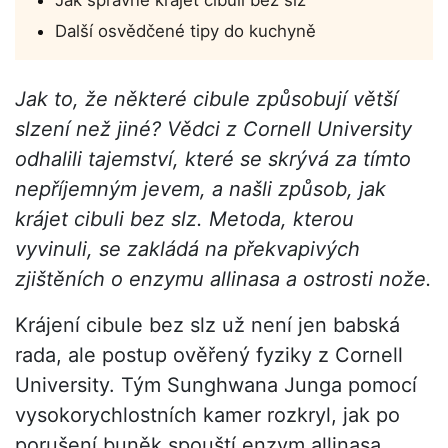
Jak správně krájet cibuli bez slz
Další osvědčené tipy do kuchyně
Jak to, že některé cibule způsobují větší
slzení než jiné? Vědci z Cornell University
odhalili tajemství, které se skrývá za tímto
nepříjemným jevem, a našli způsob, jak
krájet cibuli bez slz. Metoda, kterou
vyvinuli, se zakládá na překvapivých
zjištěních o enzymu allinasa a ostrosti nože.
Krájení cibule bez slz už není jen babská
rada, ale postup ověřený fyziky z Cornell
University. Tým Sunghwana Junga pomocí
vysokorychlostních kamer rozkryl, jak po
porušení buněk spouští enzym allinasa