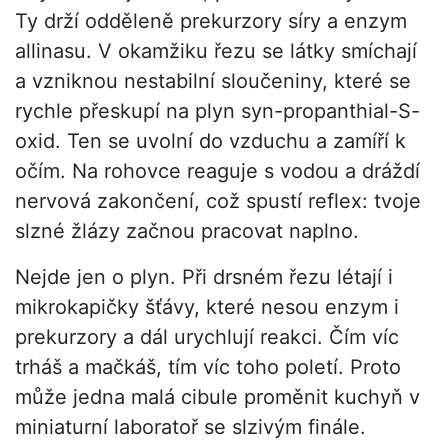
Ty drží odděleně prekurzory síry a enzym
allinasu. V okamžiku řezu se látky smíchají
a vzniknou nestabilní sloučeniny, které se
rychle přeskupí na plyn syn-propanthial-S-
oxid. Ten se uvolní do vzduchu a zamíří k
očím. Na rohovce reaguje s vodou a dráždí
nervová zakončení, což spustí reflex: tvoje
slzné žlázy začnou pracovat naplno.
Nejde jen o plyn. Při drsném řezu létají i
mikrokapičky šťávy, které nesou enzym i
prekurzory a dál urychlují reakci. Čím víc
trháš a mačkáš, tím víc toho poletí. Proto
může jedna malá cibule proměnit kuchyň v
miniaturní laboratoř se slzivým finále.