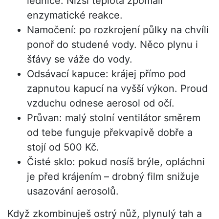
lednice. Nižší teplota zpomalí
enzymatické reakce.
Namočení: po rozkrojení půlky na chvíli
ponoř do studené vody. Něco plynu i
šťávy se váže do vody.
Odsávací kapuce: krájej přímo pod
zapnutou kapucí na vyšší výkon. Proud
vzduchu odnese aerosol od očí.
Průvan: malý stolní ventilátor směrem
od tebe funguje překvapivě dobře a
stojí od 500 Kč.
Čisté sklo: pokud nosíš brýle, opláchni
je před krájením – drobný film snižuje
usazování aerosolů.
Když zkombinuješ ostrý nůž, plynulý tah a