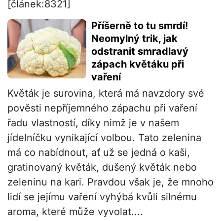
[článek:8321]
Příšerně to tu smrdí!
Neomylný trik, jak
odstranit smradlavý
zápach květáku při
vaření
Květák je surovina, která má navzdory své
pověsti nepříjemného zápachu při vaření
řadu vlastností, díky nimž je v našem
jídelníčku vynikající volbou. Tato zelenina
má co nabídnout, ať už se jedná o kaši,
gratinovaný květák, dušený květák nebo
zeleninu na kari. Pravdou však je, že mnoho
lidí se jejímu vaření vyhýbá kvůli silnému
aroma, které může vyvolat....