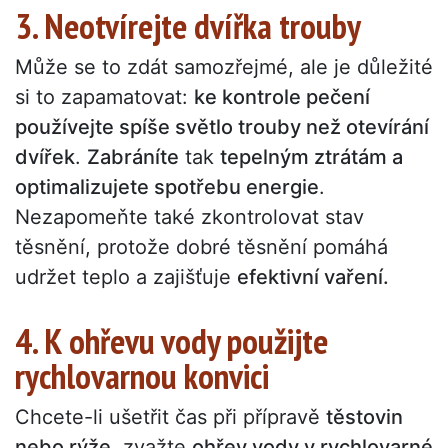
3. Neotvírejte dvířka trouby
Může se to zdát samozřejmé, ale je důležité
si to zapamatovat:
ke kontrole pečení
používejte spíše světlo trouby než otevírání
dvířek
.
Zabráníte
tak
tepelným ztrátám a
optimalizujete spotřebu energie
.
Nezapomeňte také zkontrolovat stav
těsnění, protože dobré těsnění pomáhá
udržet teplo a zajišťuje
efektivní vaření.
4. K ohřevu vody použijte
rychlovarnou konvici
Chcete-li ušetřit čas při přípravě
těstovin
nebo rýže
, zvažte
ohřev vody v rychlovarné