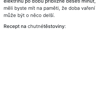
elektřinu po dobu přibližně deseti minut
,
měli byste mít na paměti, že doba vaření
může být o něco delší.
Recept na
chutné
těstoviny
: