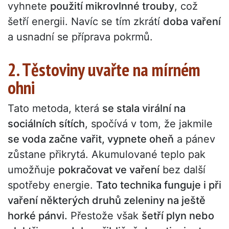
vyhnete
použití mikrovlnné trouby
, což
šetří energii. Navíc se tím zkrátí
doba vaření
a usnadní se příprava pokrmů.
2. Těstoviny uvařte na mírném
ohni
Tato metoda, která
se stala virální na
sociálních sítích
, spočívá v tom, že jakmile
se voda začne vařit, vypnete oheň
a pánev
zůstane přikrytá. Akumulované teplo pak
umožňuje
pokračovat ve vaření
bez další
spotřeby energie.
Tato technika funguje i při
vaření některých druhů zeleniny na ještě
horké pánvi.
Přestože však
šetří plyn nebo