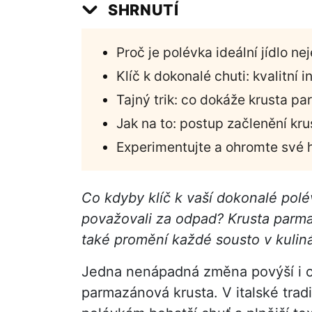
SHRNUTÍ
Proč je polévka ideální jídlo ne
Klíč k dokonalé chuti: kvalitní 
Tajný trik: co dokáže krusta p
Jak na to: postup začlenění kr
Experimentujte a ohromte své 
Co kdyby klíč k vaší dokonalé polév
považovali za odpad? Krusta parm
také promění každé sousto v kuliná
Jedna nenápadná změna povýší i o
parmazánová krusta. V italské tra