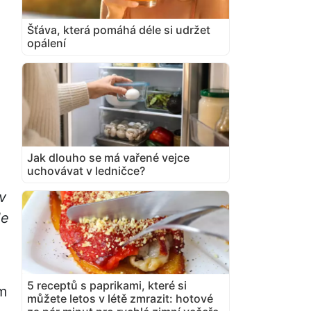
Šťáva, která pomáhá déle si udržet
opálení
Jak dlouho se má vařené vejce
uchovávat v ledničce?
v
le
5 receptů s paprikami, které si
ým
můžete letos v létě zmrazit: hotové