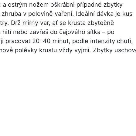
u a ostrým nožem oškrábni případné zbytky
 zhruba v polovině vaření. Ideální dávka je kus
itry. Drž mírný var, ať se krusta zbytečně
 nití nebo zavřeš do čajového sítka – po
ji pracovat 20–40 minut, podle intenzity chuti,
mové polévky krustu vždy vyjmi. Zbytky uschov