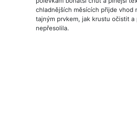
polévkám bohatší chuť a plnější tex
chladnějších měsících přijde vhod 
tajným prvkem, jak krustu očistit a 
nepřesolila.