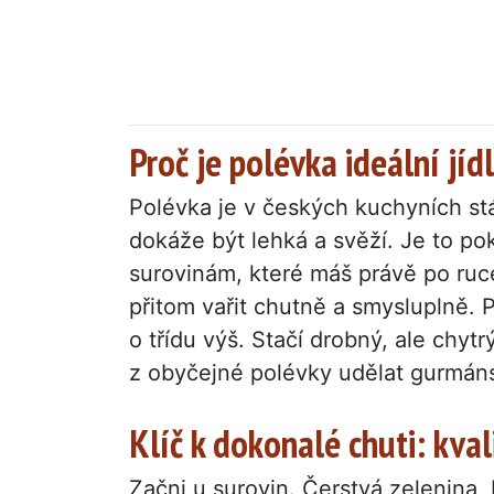
Proč je polévka ideální jíd
Polévka je v českých kuchyních stá
dokáže být lehká a svěží. Je to p
surovinám, které máš právě po ruce
přitom vařit chutně a smysluplně. P
o třídu výš. Stačí drobný, ale chyt
z obyčejné polévky udělat gurmánsk
Klíč k dokonalé chuti: kval
Začni u surovin. Čerstvá zelenina, 