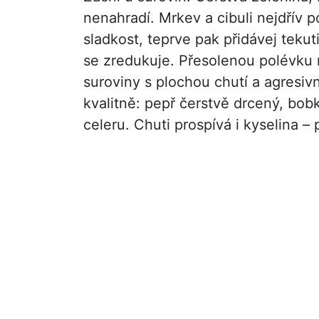
nenahradí. Mrkev a cibuli nejdřív p
sladkost, teprve pak přidávej tekut
se zredukuje. Přesolenou polévku 
suroviny s plochou chutí a agresiv
kvalitně: pepř čerstvě drcený, bob
celeru. Chuti prospívá i kyselina 