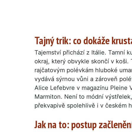
Tajný trik: co dokáže kru
Tajemství přichází z Itálie. Tamní 
okraj, který obvykle skončí v koši
rajčatovým polévkám hluboké umami
vydává sýrnou vůni a zároveň polé
Alice Lefebvre v magazínu Pleine 
Marmiton. Není to módní výstřelek,
překvapivě spolehlivě i v českém h
Jak na to: postup začleně