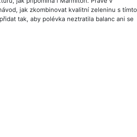
turu, jak připomíná i Marmiton. Právě v
návod, jak zkombinovat kvalitní zeleninu s tímto
přidat tak, aby polévka neztratila balanc ani se