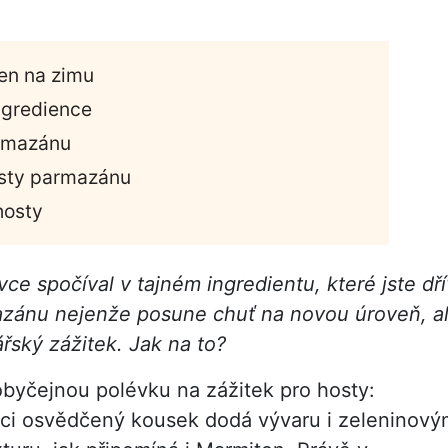
jen na zimu
ingredience
armazánu
usty parmazánu
hosty
ce spočíval v tajném ingredientu, které jste dří
azánu nejenže posune chuť na novou úroveň, a
řský zážitek. Jak na to?
byčejnou polévku na zážitek pro hosty:
dici osvědčený kousek dodá vývaru i zeleninov