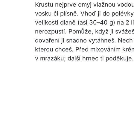
Krustu nejprve omyj vlažnou vodo
vosku či plísně. Vhoď ji do polévky
velikosti dlaně (asi 30–40 g) na 2 l
nerozpustí. Pomůže, když ji svážeš
dovaření ji snadno vytáhneš. Nech 
kterou chceš. Před mixováním kré
v mrazáku; další hrnec ti poděkuje.