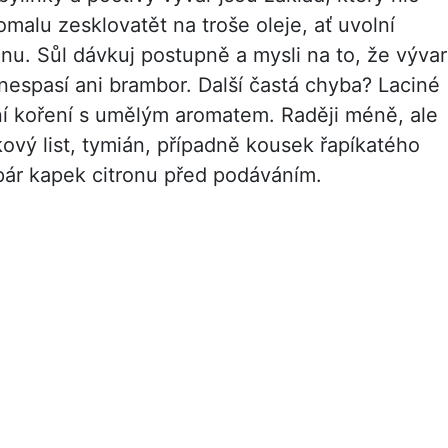
omalu zesklovatět na troše oleje, ať uvolní
inu. Sůl dávkuj postupně a mysli na to, že vývar
nespasí ani brambor. Další častá chyba? Laciné
ní koření s umělým aromatem. Raději méně, ale
kový list, tymián, případně kousek řapíkatého
– pár kapek citronu před podáváním.