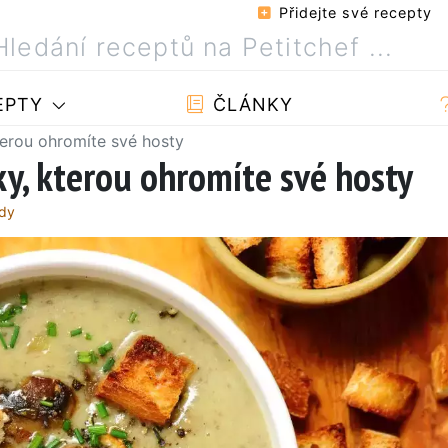
Přidejte své recepty
EPTY
ČLÁNKY
terou ohromíte své hosty
ky, kterou ohromíte své hosty
rdy