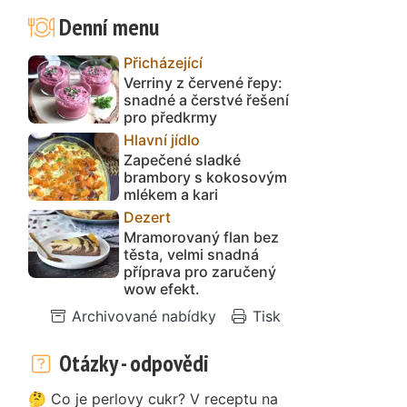
Denní menu
Přicházející
Verriny z červené řepy:
snadné a čerstvé řešení
pro předkrmy
Hlavní jídlo
Zapečené sladké
brambory s kokosovým
mlékem a kari
Dezert
Mramorovaný flan bez
těsta, velmi snadná
příprava pro zaručený
wow efekt.
Archivované nabídky
Tisk
Otázky - odpovědi
🤔 Co je perlovy cukr? V receptu na