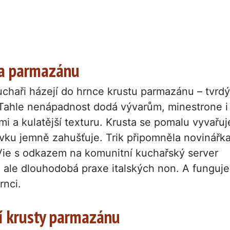
sta parmazánu
kuchaři házejí do hrnce krustu parmazánu – tvrdý
. Tahle nenápadnost dodá vývarům, minestrone i
 a kulatější texturu. Krusta se pomalu vyvařuj
vku jemně zahušťuje. Trik připomněla novinářk
Vie s odkazem na komunitní kuchařský server
 ale dlouhodobá praxe italských non. A funguje
rnci.
ní krusty parmazánu