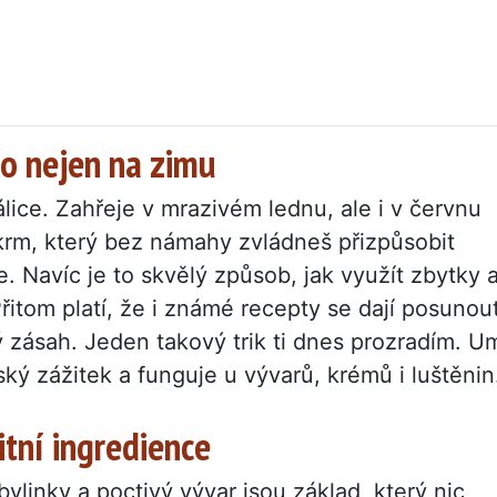
lo nejen na zimu
lice. Zahřeje v mrazivém lednu, ale i v červnu
okrm, který bez námahy zvládneš přizpůsobit
. Navíc je to skvělý způsob, jak využít zbytky 
řitom platí, že i známé recepty se dají posunou
rý zásah. Jeden takový trik ti dnes prozradím. U
ý zážitek a funguje u vývarů, krémů i luštěnin
itní ingredience
bylinky a poctivý vývar jsou základ, který nic