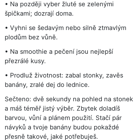
• Na později vyber žluté se zelenými
špičkami; dozrají doma.
• Vyhni se šedavým nebo silně ztmavlým
plodům bez vůně.
• Na smoothie a pečení jsou nejlepší
přezrálé kusy.
• Prodluž životnost: zabal stonky, zavěs
banány, zralé dej do lednice.
Sečteno: dvě sekundy na pohled na stonek
a máš téměř jistý výběr. Zbytek doladíš
barvou, vůní a plánem použití. Stačí pár
návyků a tvoje banány budou pokaždé
přesně takové, jaké potřebuješ.