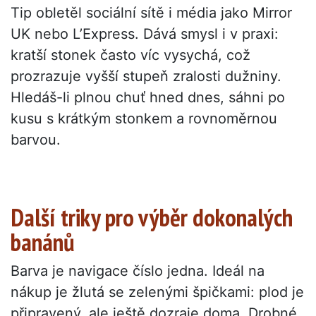
Tip obletěl sociální sítě i média jako Mirror
UK nebo L’Express. Dává smysl i v praxi:
kratší stonek často víc vysychá, což
prozrazuje vyšší stupeň zralosti dužniny.
Hledáš-li plnou chuť hned dnes, sáhni po
kusu s krátkým stonkem a rovnoměrnou
barvou.
Další triky pro výběr dokonalých
banánů
Barva je navigace číslo jedna. Ideál na
nákup je žlutá se zelenými špičkami: plod je
připravený, ale ještě dozraje doma. Drobné