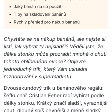
Jaký banán na co použít
Tipy na skladování banánů
Rychlý přehled pro nákup banánů
Chystáte se na nákup banánů, ale nejste si
jisti, jak vybrat ty nejsladší? Věděli jste, že
délka stonku může prozradit mnohé o chuti
tohoto oblíbeného ovoce? Objevte
jednoduchý trik, který Vám usnadní
rozhodování v supermarketu.
Dvousekundový trik u banánového regálu:
šéfkuchař Cristian Feher radí vybírat podle
délky stonku. Krátký značí sladší, výraznější
chuť, dlouhý spíš pevnější a méně sladký