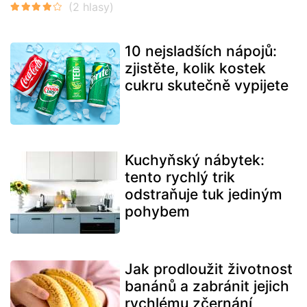
10 nejsladších nápojů:
zjistěte, kolik kostek
cukru skutečně vypijete
Kuchyňský nábytek:
tento rychlý trik
odstraňuje tuk jediným
pohybem
Jak prodloužit životnost
banánů a zabránit jejich
rychlému zčernání