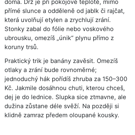
doma. Drž je při pokojové teplotě, mimo
přímé slunce a odděleně od jablk či rajčat,
která uvolňují etylen a zrychlují zrání.
Stonky zabal do fólie nebo voskového
ubrousku, omezíš „únik“ plynu přímo z
koruny trsů.
Praktický trik je banány zavěsit. Omezíš
otlaky a zrání bude rovnoměrné;
jednoduchý hák pořídíš zhruba za 150–300
Kč. Jakmile dosáhnou chuti, kterou chceš,
dej je do lednice. Slupka sice ztmavne, ale
dužina zůstane déle svěží. Na později si
klidně zamraz předem oloupané kousky.