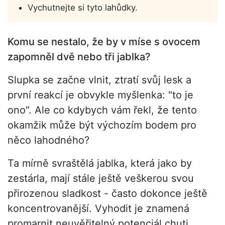
Vychutnejte si tyto lahůdky.
Komu se nestalo, že by v míse s ovocem
zapomněl dvě nebo tři jablka?
Slupka se začne vlnit, ztratí svůj lesk a
první reakcí je obvykle myšlenka: "to je
ono". Ale co kdybych vám řekl, že tento
okamžik může být výchozím bodem pro
něco lahodného?
Ta mírně svraštělá jablka, která jako by
zestárla, mají stále ještě veškerou svou
přirozenou sladkost - často dokonce ještě
koncentrovanější. Vyhodit je znamená
promarnit neuvěřitelný potenciál chuti,