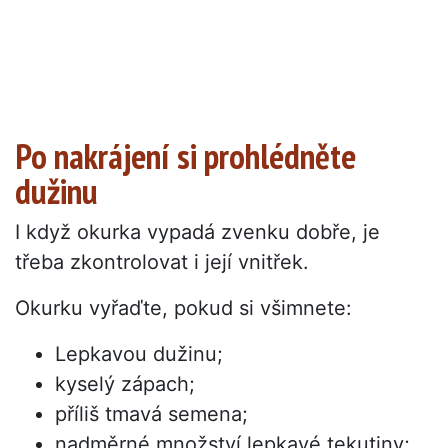
Po nakrájení si prohlédněte
dužinu
I když okurka vypadá zvenku dobře, je
třeba zkontrolovat i její vnitřek.
Okurku vyřaďte, pokud si všimnete:
Lepkavou dužinu;
kyselý zápach;
příliš tmavá semena;
nadměrné množství lepkavé tekutiny;