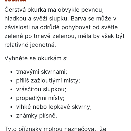
Čerstvá okurka má obvykle pevnou,
hladkou a svěží slupku. Barva se může v
závislosti na odrůdě pohybovat od světle
zelené po tmavě zelenou, měla by však být
relativně jednotná.
Vyhněte se okurkám s:
tmavými skvrnami;
příliš zažloutlými místy;
vrásčitou slupkou;
propadlými místy;
vlhké nebo lepkavé skvrny;
známky plísně.
Tyto příznaky mohou naznačovat, že