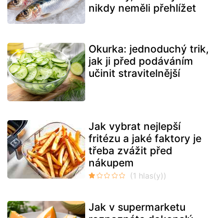
nikdy neměli přehlížet
Okurka: jednoduchý trik,
jak ji před podáváním
učinit stravitelnější
Jak vybrat nejlepší
fritézu a jaké faktory je
třeba zvážit před
nákupem
Jak v supermarketu