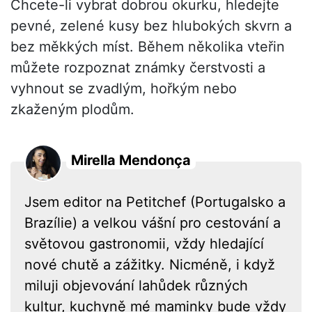
Chcete-li vybrat dobrou okurku, hledejte
pevné, zelené kusy bez hlubokých skvrn a
bez měkkých míst. Během několika vteřin
můžete rozpoznat známky čerstvosti a
vyhnout se zvadlým, hořkým nebo
zkaženým plodům.
Mirella Mendonça
Jsem editor na Petitchef (Portugalsko a
Brazílie) a velkou vášní pro cestování a
světovou gastronomii, vždy hledající
nové chutě a zážitky. Nicméně, i když
miluji objevování lahůdek různých
kultur, kuchyně mé maminky bude vždy