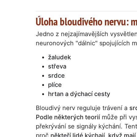
Úloha bloudivého nervu: m
Jedno z nejzajímavějších vysvětle
neuronových "dálnic" spojujících 
žaludek
střeva
srdce
plíce
hrtan a dýchací cesty
Bloudivý nerv reguluje trávení a
sr
Podle některých teorií
může při vys
překrývání se signály kýchání. Tent
proč
někteří lidé kýchají, když mají