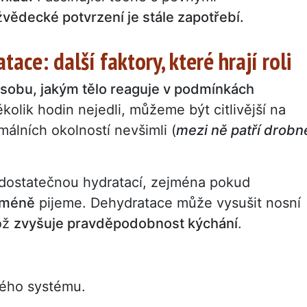
ž
vědecké potvrzení je stále zapotřebí.
ace: další faktory, které hrají roli
ůsobu, jakým tělo reaguje v podmínkách
olik hodin nejedli, můžeme být citlivější na
álních okolností nevšimli (
mezi ně patří drobn
dostatečnou hydratací, zejména pokud
 méně
pijeme. Dehydratace může vysušit nosní
což
zvyšuje pravděpodobnost kýchání
.
vého systému.