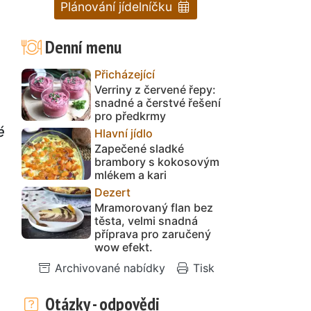
Plánování jídelníčku
Denní menu
Přicházející
Verriny z červené řepy:
snadné a čerstvé řešení
pro předkrmy
é
Hlavní jídlo
Zapečené sladké
brambory s kokosovým
mlékem a kari
Dezert
Mramorovaný flan bez
těsta, velmi snadná
příprava pro zaručený
wow efekt.
Archivované nabídky
Tisk
Otázky - odpovědi