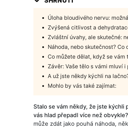
SHRNUTÍ
Úloha bloudivého nervu: možná
Zvýšená citlivost a dehydratace: 
Zvláštní úvahy, ale skutečné: n
Náhoda, nebo skutečnost? Co d
Co můžete dělat, když se vám 
Závěr: Vaše tělo s vámi mluví i 
A už jste někdy kýchli na lačno
Mohlo by vás také zajímat:
Stalo se vám někdy, že jste kýchli p
vás hlad přepadl více než obvykle
může zdát jako pouhá náhoda, něk