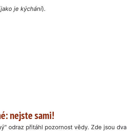
(jako je kýchání
).
né: nejste sami!
ý" odraz přitáhl pozornost vědy. Zde jsou dva