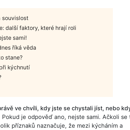
 souvislost
další faktory, které hrají roli
ejste sami!
nes říká věda
to stane?
při kýchnutí
?
rávě ve chvíli, kdy jste se chystali jíst, nebo kd
?
Pokud je odpověď ano, nejste sami. Ačkoli se 
olik příznaků naznačuje, že mezi kýcháním a