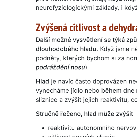
neurofyziologickými základy, i kdy
Zvýšená citlivost a dehydrat
Další možné vysvětlení se týká zp
dlouhodobého hladu.
Když jsme něk
podněty, kterých bychom si za norm
podráždění nosu
).
Hlad
je navíc často doprovázen ne
vynecháme jídlo nebo
během dne
sliznice a zvýšit jejich reaktivitu, 
Stručně řečeno, hlad může zvýšit
reaktivitu autonomního nervo
citlivost nosních sliznic.