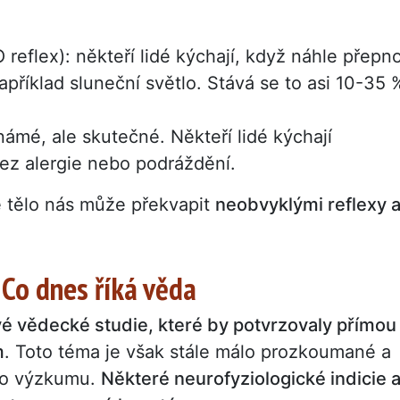
reflex): někteří lidé kýchají, když náhle přepn
apříklad sluneční světlo. Stává se to asi 10-35 
ámé, ale skutečné. Někteří lidé kýchají
 bez alergie nebo podráždění.
é tělo nás může překvapit
neobvyklými reflexy 
Co dnes říká věda
vé vědecké studie, které by potvrzovaly přímou
m
. Toto téma je však stále málo prozkoumané a
ho výzkumu.
Některé neurofyziologické indicie 