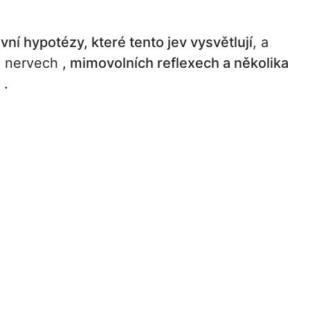
avní hypotézy, které tento jev vysvětlují
, a
h nervech
, mimovolních reflexech a několika
 .