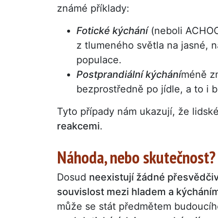
známé příklady:
Fotické kýchání
(neboli ACHOO 
z tlumeného světla na jasné, n
populace.
Postprandiální kýchání
méně zn
bezprostředně po jídle, a to i
Tyto případy nám ukazují, že lidsk
reakcemi
.
Náhoda, nebo skutečnost? 
Dosud
neexistují žádné přesvědči
souvislost mezi hladem a kýchání
může se stát předmětem budoucí