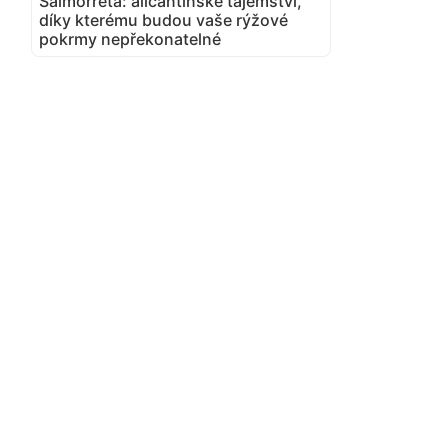
Salmorreta: alicantinské tajemství,
díky kterému budou vaše rýžové
pokrmy nepřekonatelné