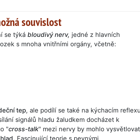
ožná souvislost
ní se týká
bloudivý nerv,
jedné z hlavních
mozek s mnoha vnitřními orgány, včetně:
deční tep
, ale podílí se také na kýchacím reflexu
ílání signálů hladu žaludkem docházet k
o "
cross-talk
" mezi nervy by mohlo vysvětlovat
 hlad.
Fascinující teorie s pevnými