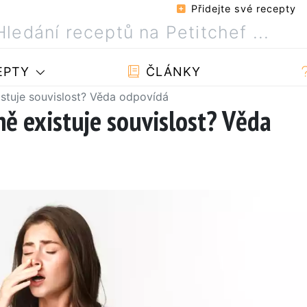
Přidejte své recepty
EPTY
ČLÁNKY
istuje souvislost? Věda odpovídá
ně existuje souvislost? Věda