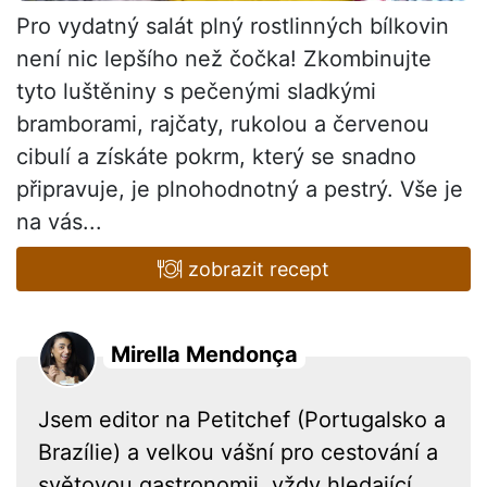
Pro vydatný salát plný rostlinných bílkovin
není nic lepšího než čočka! Zkombinujte
tyto luštěniny s pečenými sladkými
bramborami, rajčaty, rukolou a červenou
cibulí a získáte pokrm, který se snadno
připravuje, je plnohodnotný a pestrý. Vše je
na vás...
zobrazit recept
Mirella Mendonça
Jsem editor na Petitchef (Portugalsko a
Brazílie) a velkou vášní pro cestování a
světovou gastronomii, vždy hledající