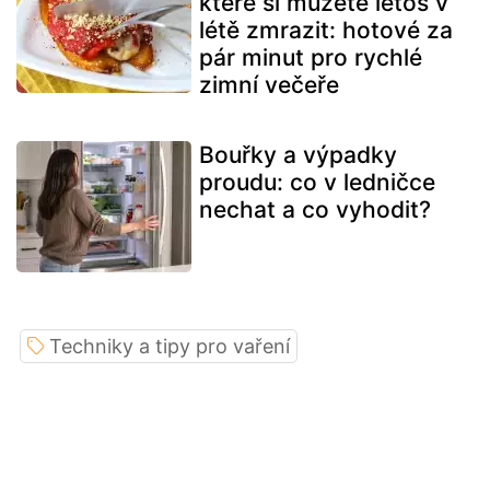
které si můžete letos v
létě zmrazit: hotové za
pár minut pro rychlé
zimní večeře
Bouřky a výpadky
proudu: co v ledničce
nechat a co vyhodit?
Techniky a tipy pro vaření