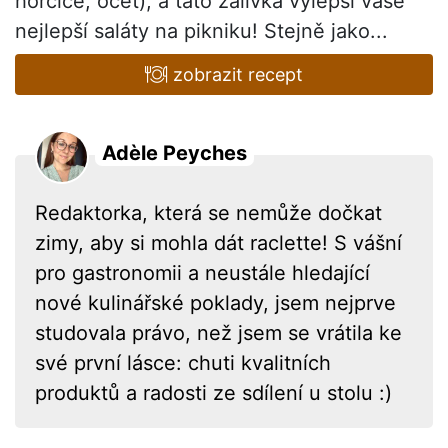
hořčice, ocet), a tato zálivka vylepší vaše
nejlepší saláty na pikniku! Stejně jako...
zobrazit recept
Adèle Peyches
Redaktorka, která se nemůže dočkat
zimy, aby si mohla dát raclette! S vášní
pro gastronomii a neustále hledající
nové kulinářské poklady, jsem nejprve
studovala právo, než jsem se vrátila ke
své první lásce: chuti kvalitních
produktů a radosti ze sdílení u stolu :)