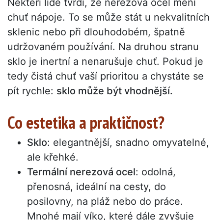
Někteří lidé tvrdí, že nerezová ocel mění
chuť nápoje. To se může stát u nekvalitních
sklenic nebo při dlouhodobém, špatně
udržovaném používání. Na druhou stranu
sklo je inertní a nenarušuje chuť. Pokud je
tedy čistá chuť vaší prioritou a chystáte se
pít rychle:
sklo může být vhodnější.
Co estetika a praktičnost?
Sklo
: elegantnější, snadno omyvatelné,
ale křehké.
Termální nerezová ocel
: odolná,
přenosná, ideální na cesty, do
posilovny, na pláž nebo do práce.
Mnohé mají víko, které dále zvyšuje