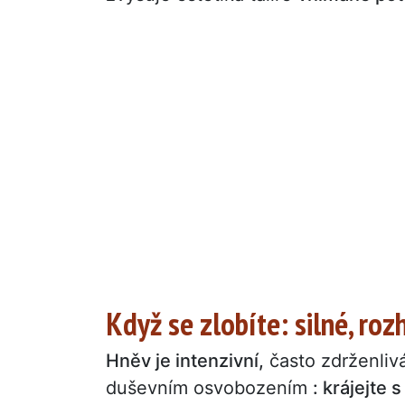
Když se zlobíte: silné, ro
Hněv je intenzivní,
často zdrženliv
duševním osvobozením
: krájejte 