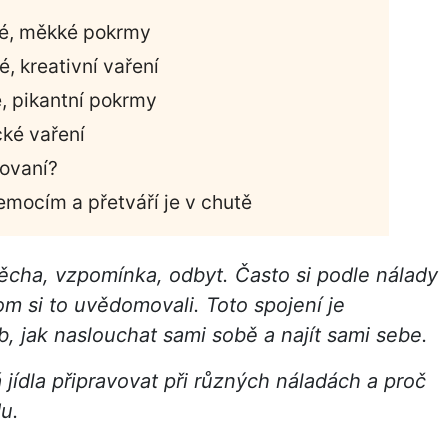
plé, měkké pokrmy
é, kreativní vaření
é, pikantní pokrmy
cké vaření
lovaní?
emocím a přetváří je v chutě
útěcha, vzpomínka, odbyt. Často si podle nálady
m si to uvědomovali. Toto spojení je
, jak naslouchat sami sobě a najít sami sebe.
ídla připravovat při různých náladách a proč
u.