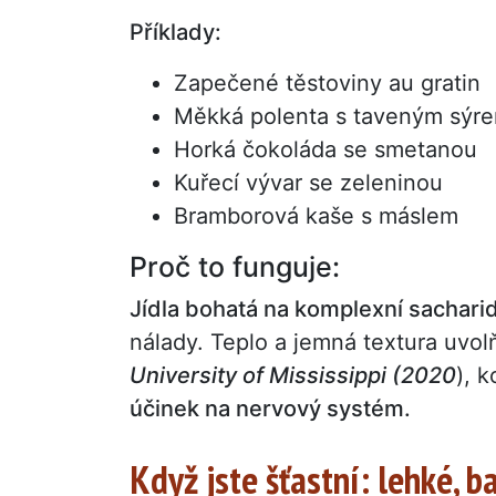
Příklady:
Zapečené těstoviny au gratin
Měkká polenta s taveným sýr
Horká čokoláda se smetanou
Kuřecí vývar se zeleninou
Bramborová kaše s máslem
Proč to funguje:
Jídla bohatá na komplexní sacharid
nálady. Teplo a jemná textura uvol
University of Mississippi (2020
), 
účinek na nervový systém.
Když jste šťastní: lehké, b