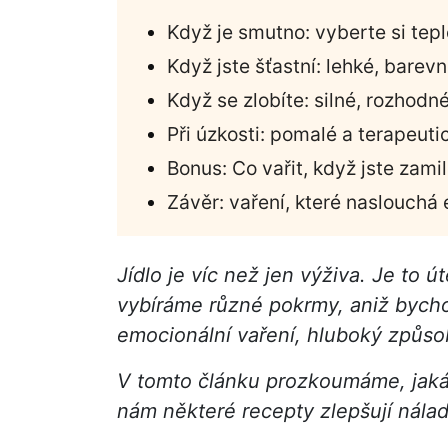
Když je smutno: vyberte si te
Když jste šťastní: lehké, barevn
Když se zlobíte: silné, rozhodn
Při úzkosti: pomalé a terapeuti
Bonus: Co vařit, když jste zami
Závěr: vaření, které naslouchá 
Jídlo je víc než jen výživa. Je to 
vybíráme různé pokrmy, aniž bycho
emocionální vaření, hluboký způsob
V tomto článku prozkoumáme, jaká j
nám některé recepty zlepšují nálad