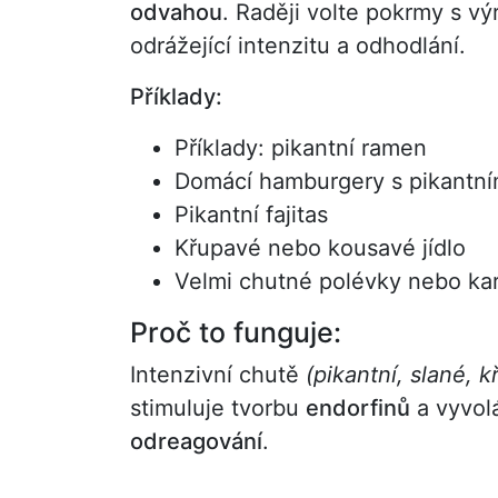
odvahou
. Raději volte pokrmy s v
odrážející intenzitu a odhodlání.
Příklady:
Příklady: pikantní ramen
Domácí hamburgery s pikantní
Pikantní fajitas
Křupavé nebo kousavé jídlo
Velmi chutné polévky nebo kar
Proč to funguje:
Intenzivní chutě
(pikantní, slané, 
stimuluje tvorbu
endorfinů
a vyvolá
odreagování
.