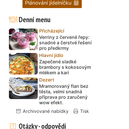
Plánování jídelníčku
Denní menu
Přicházející
Verriny z červené řepy:
snadné a čerstvé řešení
pro předkrmy
Hlavní jídlo
Zapečené sladké
brambory s kokosovým
mlékem a kari
Dezert
Mramorovaný flan bez
těsta, velmi snadná
příprava pro zaručený
wow efekt.
Archivované nabídky
Tisk
Otázky - odpovědi