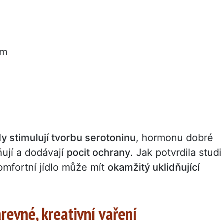
em
y stimulují tvorbu serotoninu
, hormonu dobré
ňují a dodávají
pocit ochrany
. Jak potvrdila stud
komfortní jídlo může mít
okamžitý uklidňující
arevné, kreativní vaření