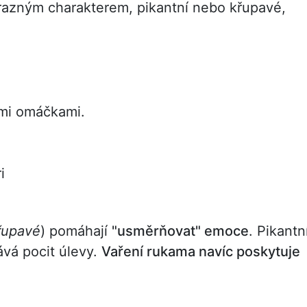
ýrazným charakterem, pikantní nebo křupavé,
mi omáčkami.
i
křupavé
) pomáhají
"usměrňovat" emoce
. Pikantn
vá pocit úlevy.
Vaření rukama navíc poskytuje