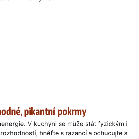
zhodné, pikantní pokrmy
á
energie
. V kuchyni se může stát fyzickým i
s rozhodností, hněťte s razancí a ochucujte s