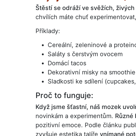
Štěstí se odráží ve svěžích, živýc
chvílích máte chuť experimentovat, t
Příklady:
Cereální, zeleninové a protei
Saláty s čerstvým ovocem
Domácí tacos
Dekorativní misky na smoothie
Sladkosti ke sdílení (cupcakes
Proč to funguje:
Když jsme šťastní, náš mozek uvo
novinkám a experimentům.
Různé b
pozitivní emoce. Podle článku pub
zvyšuje estetika talíře
vnímané pot