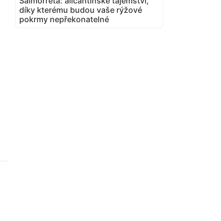
Salmorreta: alicantinské tajemství,
díky kterému budou vaše rýžové
pokrmy nepřekonatelné