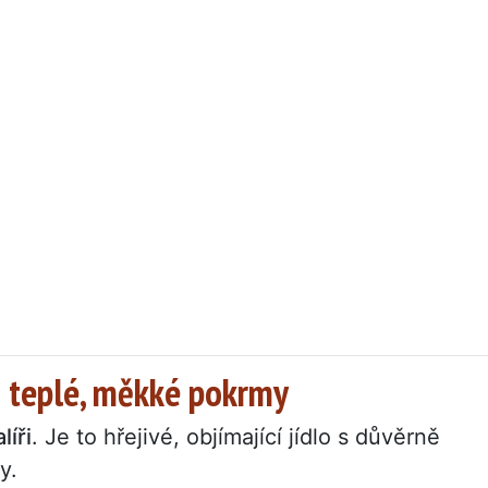
i teplé, měkké pokrmy
líři
. Je to hřejivé, objímající jídlo s důvěrně
y.