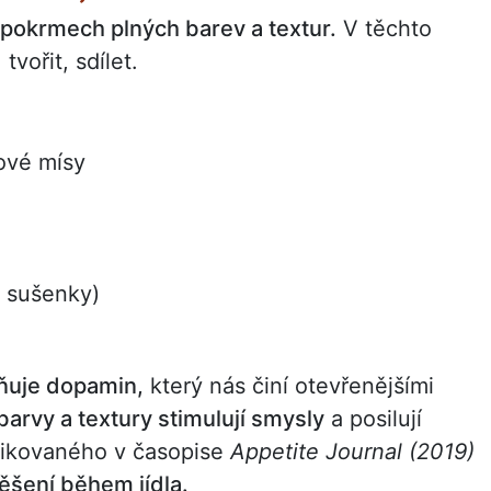
h pokrmech plných barev a textur.
V těchto
vořit, sdílet.
nové mísy
, sušenky)
lňuje dopamin,
který nás činí otevřenějšími
arvy a textury stimulují smysly
a posilují
likovaného v časopise
Appetite Journal (2019)
ěšení během jídla.