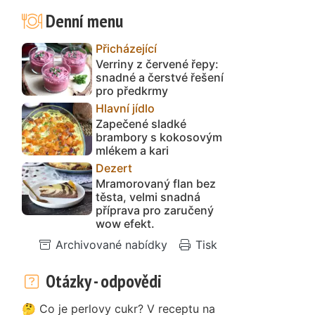
Denní menu
Přicházející
Verriny z červené řepy:
snadné a čerstvé řešení
pro předkrmy
Hlavní jídlo
Zapečené sladké
brambory s kokosovým
mlékem a kari
Dezert
Mramorovaný flan bez
těsta, velmi snadná
příprava pro zaručený
wow efekt.
Archivované nabídky
Tisk
Otázky - odpovědi
🤔 Co je perlovy cukr? V receptu na