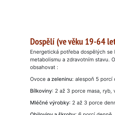
Dospělí (ve věku 19-64 le
Energetická potřeba dospělých se liš
metabolismu a zdravotním stavu. O
obsahovat :
Ovoce
a zeleninu
: alespoň 5 porcí
Bílkoviny
: 2 až 3 porce masa, ryb, 
Mléčné výrobky
: 2 až 3 porce den
Obiloviny a škroby
: 6 porcí denně.