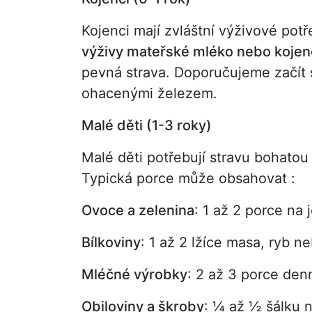
Kojenci mají zvláštní výživové pot
výživy mateřské mléko nebo kojen
pevná strava. Doporučujeme začít 
ohacenými železem.
Malé děti (1-3 roky)
Malé děti potřebují stravu bohatou n
Typická porce může obsahovat :
Ovoce a zelenina
: 1 až 2 porce na j
Bílkoviny
: 1 až 2 lžíce masa, ryb ne
Mléčné výrobky
: 2 až 3 porce den
Obiloviny a škroby
: ¼ až ½ šálku n