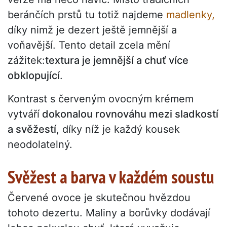
beránčích prstů tu totiž najdeme
madlenky,
díky nimž je dezert ještě jemnější a
voňavější. Tento detail zcela mění
zážitek:
textura je jemnější a chuť více
obklopující
.
Kontrast s červeným ovocným krémem
vytváří
dokonalou rovnováhu mezi sladkostí
a svěžestí
, díky níž je každý kousek
neodolatelný.
Svěžest a barva v každém soustu
Červené ovoce je skutečnou hvězdou
tohoto dezertu. Maliny a borůvky dodávají